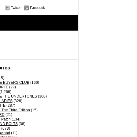
Twitter
Facebook
ries
15)
E BUYERS CLUB
(166)
ORTE
(29)
(1,266)
& THE UNDERTONES
(300)
LADIES
(328)
NTE
(287)
The Third Edition
(15)
RD
(21)
 Patch
(134)
ND BOLTS
(38)
k
(673)
oyland
(11)