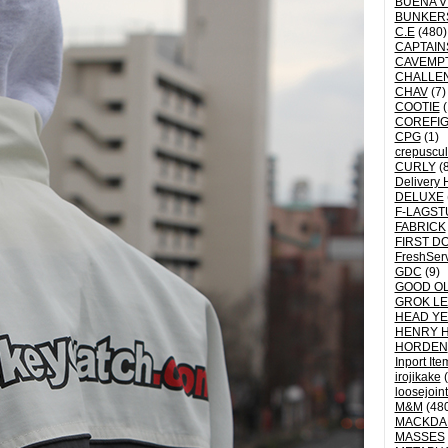
BUENA V
BUNKER
C.E
(480)
CAPTAI
CAVEMP
CHALLE
CHAV
(7)
COOTIE
(
COREFI
CPG
(1)
crepuscu
CURLY
(8
Delivery 
DELUXE
F-LAGST
FABRICK
FIRST D
FreshSer
GDC
(9)
GOOD OL
GROK L
HEAD YE
HENRY 
HORDEN
Inport Ite
irojikake
(
loosejoin
M&M
(48
MACKDA
MASSES