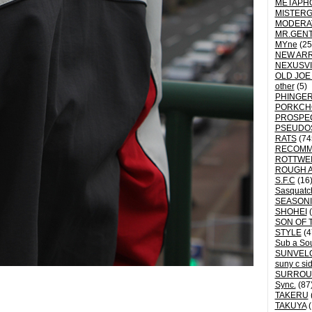
METAPH
MISTER
MODERA
MR.GEN
MYne
(25
NEW ARR
NEXUSVI
OLD JOE
other
(5)
PHINGER
PORKCH
PROSPE
PSEUDO
RATS
(74
RECOM
ROTTWE
ROUGH 
S.F.C
(16
Sasquatch
SEASON
SHOHEI
(
SON OF 
STYLE
(4
Sub a So
SUNVEL
suny c si
SURROU
Sync.
(87
TAKERU
TAKUYA
(