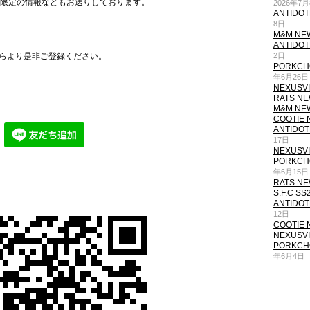
NE限定の情報などもお送りしております。
2026年7
ANTIDOT
8日
M&M NEW
ANTIDOT
らより是非ご登録ください。
2日
PORKCHO
年6月26日
NEXUSVII
RATS NEW
M&M NEW
COOTIE N
ANTIDOT
17日
NEXUSVII
PORKCHO
年6月15日
RATS NEW
S.F.C SS
ANTIDOT
12日
COOTIE N
NEXUSVII
PORKCHO
年6月4日