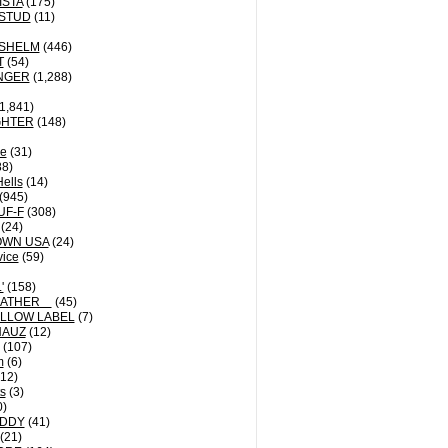
ISTA
(175)
STUD
(11)
NSHELM
(446)
T
(54)
NGER
(1,288)
1,841)
GHTER
(148)
le
(31)
8)
Hells
(14)
(945)
UF-F
(308)
(24)
OWN USA
(24)
vice
(59)
'
(158)
EATHER
(45)
LLOW LABEL
(7)
HAUZ
(12)
(107)
m
(6)
12)
ts
(3)
0)
DDY
(41)
(21)