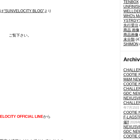
TENBOX
UNFINIS
は
“SUNVELOCITY BLOG”
より
WELLDE
WHO's M
YSTRDY
先行受注
商品 画像
商品画像
ご覧下さい。
未分類
(4
SHIMON
Archiv
CHALLEN
COOTIE N
M&M NEW
COOTIE N
CHALLEN
GDC NEW 
NEXUSVII
CHALLEN
年7月15日
COOTIE N
ELOCITY OFFICIAL LINE
から
F-LAGS
催!!
2026
NEXUSVII
GDC NEW 
COOTIE 