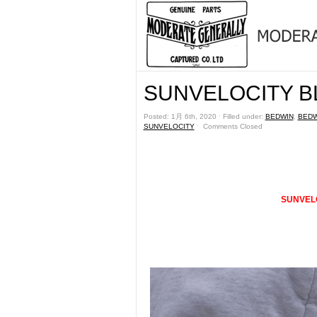
SUNVELOCITY B
Posted: 1月 6th, 2020 ˑ Filled under:
BEDWIN
,
BEDW
SUNVELOCITY
ˑ
Comments Closed
SUNVEL