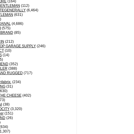
ORE
(164)
GENTLEMAN
(112)
TEGENERALLY
(6,464)
TLEMAN
(631)
)
AIVAL
(4,686)
I
(575)
 BRAND
(85)
IN
(212)
OP GARAGE SUPPLY
(246)
CT
(10)
S
(14)
5)
MEND
(352)
ILER
(388)
AND RUGGED
(717)
)
fabrix.
(234)
ING
(31)
630)
THE CHEESE
(402)
73)
ul
(38)
OCITY
(3,320)
der
(151)
ND
(26)
)
(634)
1,307)