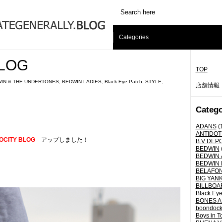
Categories
LOG
TOP
IN & THE UNDERTONES
,
BEDWIN LADIES
,
Black Eye Patch
,
STYLE
,
店舗情報
Catego
ADANS
(
ANTIDOT
OCITY BLOG
アップしました！
B.V DEP
BEDWIN
BEDWIN 
BEDWIN 
BELAFO
BIG YANK 
BILLBOA
Black Eye
BONES A
boondoc
Boys in T