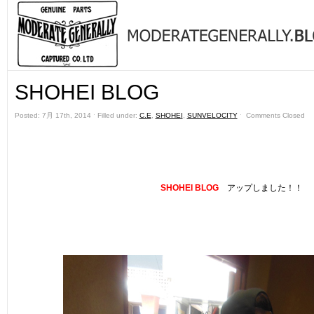
SHOHEI BLOG
Posted: 7月 17th, 2014 ˑ Filled under:
C.E
,
SHOHEI
,
SUNVELOCITY
ˑ
Comments Closed
SHOHEI BLOG
アップしました！！