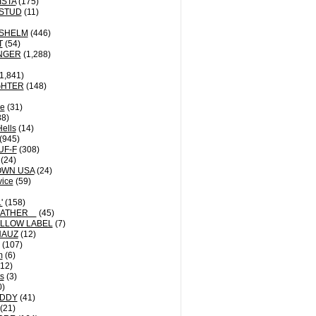
ISTA
(175)
STUD
(11)
NSHELM
(446)
T
(54)
NGER
(1,288)
1,841)
GHTER
(148)
le
(31)
8)
Hells
(14)
(945)
UF-F
(308)
(24)
OWN USA
(24)
vice
(59)
'
(158)
EATHER
(45)
LLOW LABEL
(7)
HAUZ
(12)
(107)
m
(6)
12)
ts
(3)
0)
DDY
(41)
(21)