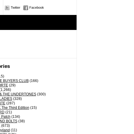
Twitter
Facebook
ries
15)
E BUYERS CLUB
(166)
ORTE
(29)
(1,266)
& THE UNDERTONES
(300)
LADIES
(328)
NTE
(287)
The Third Edition
(15)
RD
(21)
 Patch
(134)
ND BOLTS
(38)
k
(673)
oyland
(11)