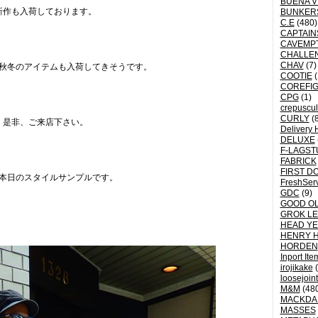
BUENA V
新作も入荷しております。
BUNKER
C.E
(480)
CAPTAI
CAVEMP
CHALLE
CHAV
(7)
秋冬のアイテムも入荷してきそうです。
COOTIE
(
COREFI
CPG
(1)
crepuscu
CURLY
(8
是非、ご来店下さい。
Delivery 
DELUXE
F-LAGST
FABRICK
FIRST D
本日のスタイルサンプルです。
FreshSer
GDC
(9)
GOOD OL
GROK L
HEAD YE
HENRY 
HORDEN
Inport Ite
irojikake
(
loosejoin
M&M
(48
MACKDA
MASSES