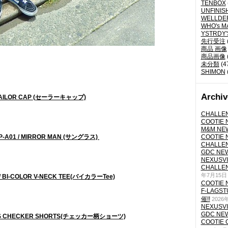
TENBOX
UNFINIS
WELLDE
WHO's M
YSTRDY
先行受注
商品 画像
商品画像
未分類
(4
SHIMON
Archiv
AILOR CAP
(セーラーキャップ)
CHALLEN
COOTIE N
M&M NEW
P-A01 / MIRROR MAN
(サングラス)
COOTIE N
CHALLEN
GDC NEW 
NEXUSVII
CHALLEN
年7月15日
9 / BI-COLOR V-NECK TEE(バイカラーTee)
COOTIE N
F-LAGS
催!!
2026
NEXUSVII
GDC NEW 
S/S CHECKER SHORTS
(チェッカー柄ショーツ)
COOTIE 