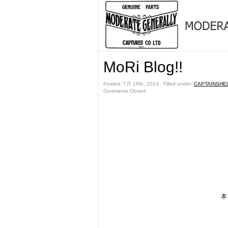
MoRi Blog!!
Posted: 7月 18th, 2014 ˑ Filled under:
CAPTAINSHE
Comments Closed
本