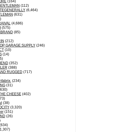
ORE
(164)
GENTLEMAN
(112)
TEGENERALLY
(6,464)
TLEMAN
(631)
)
AIVAL
(4,686)
I
(575)
 BRAND
(85)
IN
(212)
OP GARAGE SUPPLY
(246)
CT
(10)
S
(14)
5)
MEND
(352)
ILER
(388)
AND RUGGED
(717)
)
fabrix.
(234)
ING
(31)
630)
THE CHEESE
(402)
73)
ul
(38)
OCITY
(3,320)
der
(151)
ND
(26)
)
(634)
1,307)