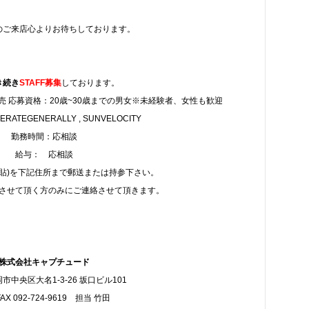
のご来店心よりお待ちしております。
き続き
STAFF募集
しております。
 応募資格：20歳~30歳までの男女※未経験者、女性も歓迎
ATEGENERALLY , SUNVELOCITY
勤務時間：応相談
給与： 応相談
写貼)を下記住所まで郵送または持参下さい。
させて頂く方のみにご連絡させて頂きます。
株式会社キャプチュード
市中央区大名1-3-26 坂口ビル101
FAX 092-724-9619 担当 竹田