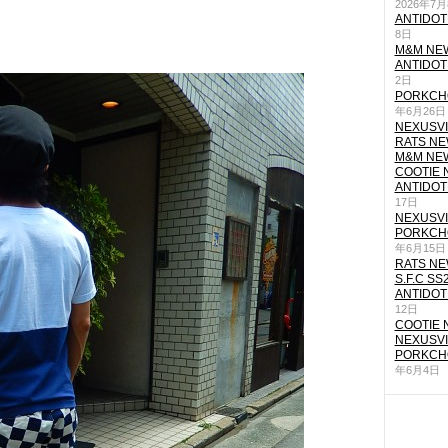
2026年7
ANTIDOT
8日
M&M NEW
ANTIDOT
2日
PORKCHO
年6月26日
NEXUSVII
RATS NEW
M&M NEW
COOTIE N
ANTIDOT
17日
NEXUSVII
PORKCHO
年6月15日
RATS NEW
S.F.C SS
ANTIDOT
12日
COOTIE N
NEXUSVII
PORKCHO
年6月4日