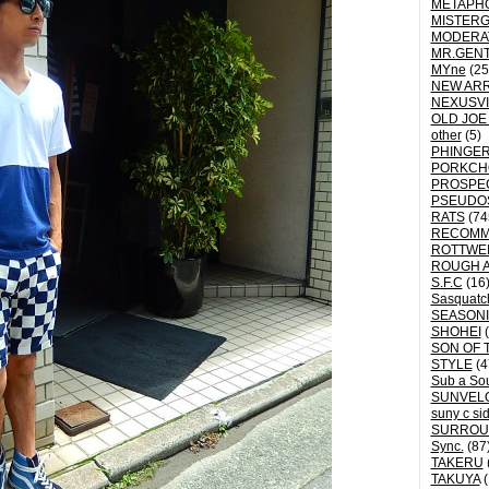
METAPH
MISTER
MODERA
MR.GEN
MYne
(25
NEW ARR
NEXUSVI
OLD JOE
other
(5)
PHINGER
PORKCH
PROSPE
PSEUDO
RATS
(74
RECOM
ROTTWE
ROUGH 
S.F.C
(16
Sasquatch
SEASON
SHOHEI
(
SON OF 
STYLE
(4
Sub a So
SUNVEL
suny c si
SURROU
Sync.
(87
TAKERU
TAKUYA
(