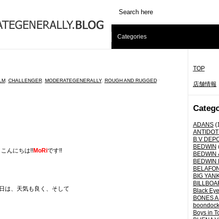
Categories
TOP
LM
,
CHALLENGER
,
MODERATEGENERALLY
,
ROUGH AND RUGGED
ˑ
店舗情報
Catego
ADANS
(
ANTIDOT
B.V DEP
BEDWIN
こんにちは!!
MoRi
です!!
BEDWIN 
BEDWIN 
BELAFO
BIG YANK 
BILLBOA
日は、天気も良く、そして
Black Eye
BONES A
boondoc
Boys in T