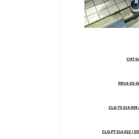
CHT-S
RR14-SS-S
CLG-TS 014-00
CLG-PT 014-022 / 