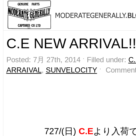
C.E NEW ARRIVAL!
Posted: 7月 27th, 2014 ˑ Filled under:
C
ARRAIVAL
,
SUNVELOCITY
ˑ
Comment
727/(日)
C.E
より入荷