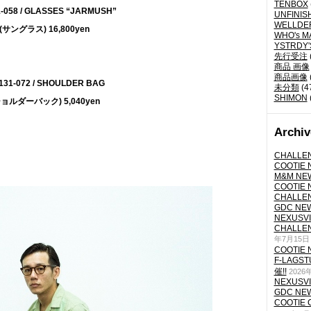
TENBOX
-058 / GLASSES “JARMUSH”
UNFINIS
WELLDE
(サングラス) 16,800yen
WHO's M
YSTRDY
先行受注
商品 画像
商品画像
31-072 / SHOULDER BAG
未分類
(4
SHIMON
ショルダーバック) 5,040yen
Archiv
CHALLEN
COOTIE N
M&M NEW
COOTIE N
CHALLEN
GDC NEW 
NEXUSVII
CHALLEN
年7月15日
COOTIE N
F-LAGS
催!!
2026
NEXUSVII
GDC NEW 
COOTIE 