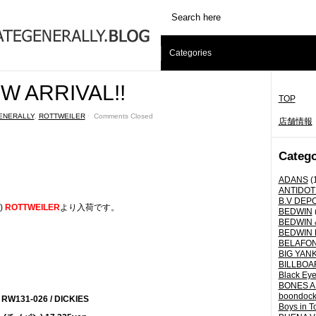
Categories
W ARRIVAL!!
TOP
ENERALLY
,
ROTTWEILER
ˑ
Comments Closed
店舗情報
Catego
ADANS
(
ANTIDOT
B.V DEP
)
ROTTWEILER
より入荷です。
BEDWIN
BEDWIN 
BEDWIN 
BELAFO
BIG YANK 
BILLBOA
Black Eye
BONES A
boondoc
RW131-026 / DICKIES
Boys in T