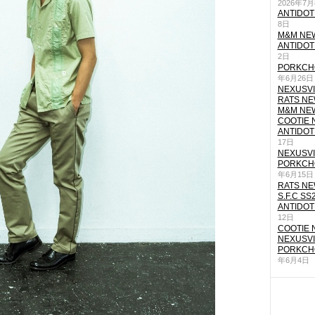
2026年7
ANTIDOT
8日
M&M NEW
ANTIDOT
2日
PORKCHO
年6月26日
NEXUSVII
RATS NEW
M&M NEW
COOTIE N
ANTIDOT
17日
NEXUSVII
PORKCHO
年6月15日
RATS NEW
S.F.C SS
ANTIDOT
12日
COOTIE N
NEXUSVII
PORKCHO
年6月4日