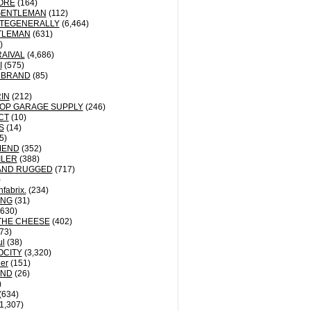
ORE
(164)
GENTLEMAN
(112)
TEGENERALLY
(6,464)
TLEMAN
(631)
)
AIVAL
(4,686)
I
(575)
 BRAND
(85)
IN
(212)
OP GARAGE SUPPLY
(246)
CT
(10)
S
(14)
5)
MEND
(352)
ILER
(388)
AND RUGGED
(717)
)
fabrix.
(234)
ING
(31)
630)
THE CHEESE
(402)
73)
ul
(38)
OCITY
(3,320)
der
(151)
ND
(26)
)
(634)
1,307)