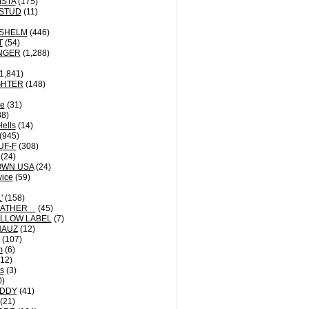
ISTA
(175)
STUD
(11)
NSHELM
(446)
T
(54)
NGER
(1,288)
1,841)
GHTER
(148)
le
(31)
8)
Hells
(14)
(945)
UF-F
(308)
(24)
OWN USA
(24)
vice
(59)
'
(158)
EATHER
(45)
LLOW LABEL
(7)
HAUZ
(12)
(107)
m
(6)
12)
ts
(3)
0)
DDY
(41)
(21)