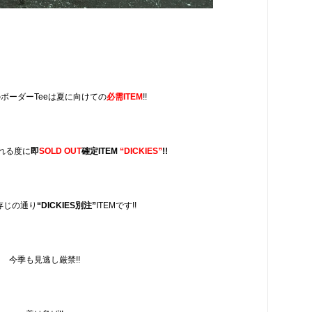
ボーダーTeeは夏に向けての
必需ITEM
!!
れる度に
即
SOLD OUT
確定ITEM
“DICKIES”
!!
存じの通り
“DICKIES別注”
ITEMです!!
今季も見逃し厳禁!!