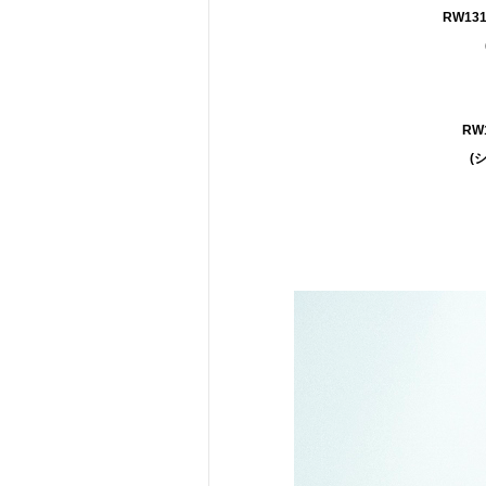
RW131
RW1
(