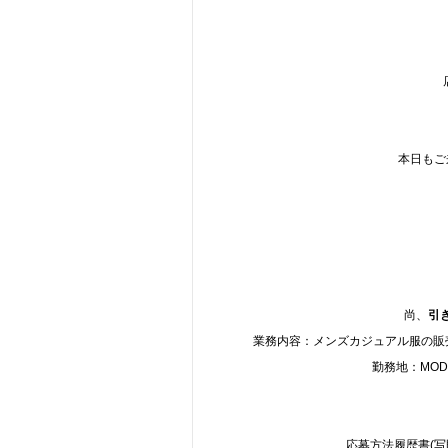
本日もご
尚、
引
業務内容：メンズカジュアル服の販売
勤務地：MODER
応募方法履歴書(