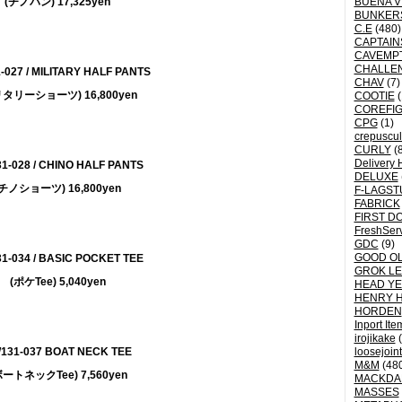
(チノパン) 17,325yen
BUENA V
BUNKER
C.E
(480)
CAPTAI
CAVEMP
CHALLE
-027 / MILITARY HALF PANTS
CHAV
(7)
リタリーショーツ) 16,800yen
COOTIE
(
COREFI
CPG
(1)
crepuscu
CURLY
(8
Delivery 
1-028 / CHINO HALF PANTS
DELUXE
(チノショーツ) 16,800yen
F-LAGST
FABRICK
FIRST D
FreshSer
GDC
(9)
GOOD OL
1-034 / BASIC POCKET TEE
GROK L
(ポケTee) 5,040yen
HEAD YE
HENRY 
HORDEN
Inport Ite
irojikake
(
131-037 BOAT NECK TEE
loosejoin
M&M
(48
ボートネックTee) 7,560yen
MACKDA
MASSES