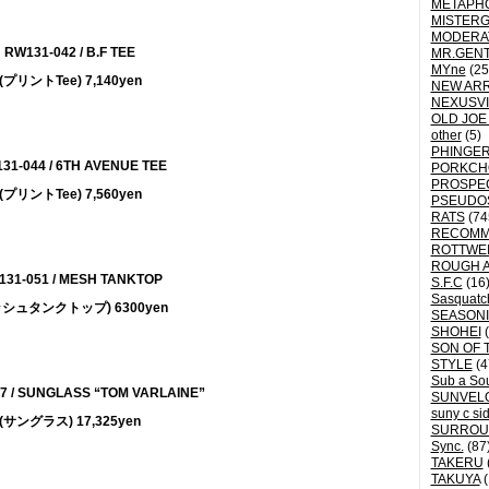
METAPH
MISTER
MODERA
RW131-042 / B.F TEE
MR.GEN
MYne
(25
(プリントTee) 7,140yen
NEW ARR
NEXUSVI
OLD JOE
other
(5)
PHINGER
31-044 / 6TH AVENUE TEE
PORKCH
PROSPE
(プリントTee) 7,560yen
PSEUDO
RATS
(74
RECOM
ROTTWE
ROUGH 
131-051 / MESH TANKTOP
S.F.C
(16
Sasquatch
ッシュタンクトップ) 6300yen
SEASON
SHOHEI
(
SON OF 
STYLE
(4
Sub a So
7 / SUNGLASS “TOM VARLAINE”
SUNVEL
suny c si
(サングラス) 17,325yen
SURROU
Sync.
(87
TAKERU
TAKUYA
(