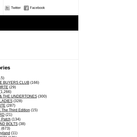
Twitter
Facebook
ries
15)
E BUYERS CLUB
(166)
ORTE
(29)
(1,266)
& THE UNDERTONES
(300)
LADIES
(328)
NTE
(287)
The Third Edition
(15)
RD
(21)
 Patch
(134)
ND BOLTS
(38)
k
(673)
oyland
(11)