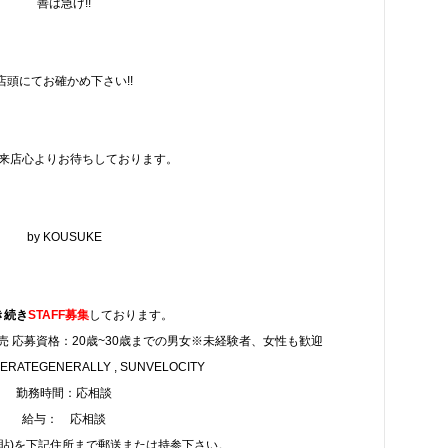
善は急げ!!
店頭にてお確かめ下さい!!
来店心よりお待ちしております。
by KOUSUKE
き続き
STAFF募集
しております。
 応募資格：20歳~30歳までの男女※未経験者、女性も歓迎
ATEGENERALLY , SUNVELOCITY
勤務時間：応相談
給与： 応相談
写貼)を下記住所まで郵送または持参下さい。