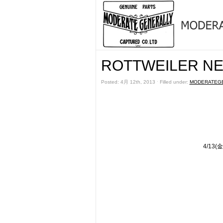
ROTTWEILER NE
Posted: 4月 12th, 2013 ˑ Filled under:
MODERATEG
4/13(金