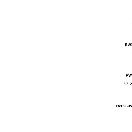
RW1
RW
(メ
RW131-05