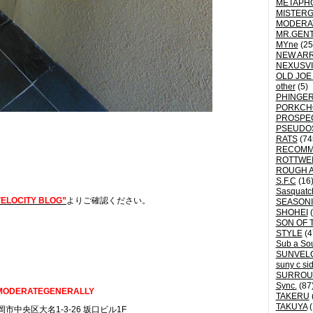
METAPH
MISTER
MODERA
MR.GEN
MYne
(25
NEW ARR
NEXUSVI
OLD JOE
other
(5)
PHINGER
PORKCH
PROSPE
PSEUDO
RATS
(74
RECOM
ROTTWE
ROUGH 
S.F.C
(16
Sasquatch
ELOCITY BLOG”
よりご確認ください。
SEASON
SHOHEI
(
SON OF 
STYLE
(4
Sub a So
SUNVEL
suny c si
SURROU
Sync.
(87
MODERATEGENERALLY
TAKERU
TAKUYA
(
市中央区大名1-3-26 坂口ビル1F