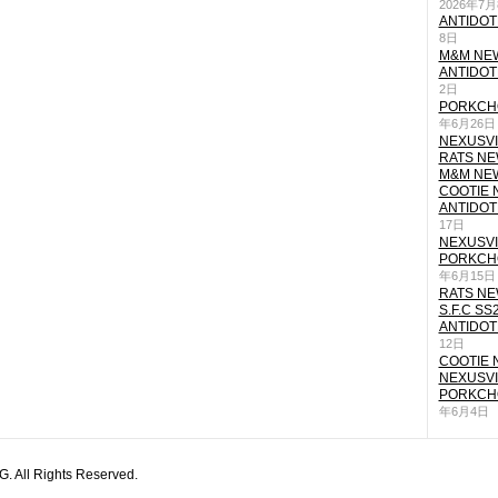
2026年7
ANTIDOT
8日
M&M NEW
ANTIDOT
2日
PORKCHO
年6月26日
NEXUSVII
RATS NEW
M&M NEW
COOTIE N
ANTIDOT
17日
NEXUSVII
PORKCHO
年6月15日
RATS NEW
S.F.C SS
ANTIDOT
12日
COOTIE N
NEXUSVII
PORKCHO
年6月4日
All Rights Reserved.