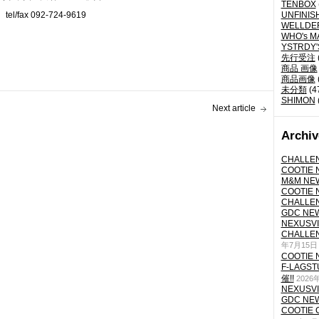
TENBOX
tel/fax 092-724-9619
UNFINIS
WELLDE
WHO's M
YSTRDY
先行受注
商品 画像
商品画像
未分類
(4
SHIMON
Next article
Archiv
CHALLEN
COOTIE N
M&M NEW
COOTIE N
CHALLEN
GDC NEW 
NEXUSVII
CHALLEN
年7月15日
COOTIE N
F-LAGS
催!!
2026
NEXUSVII
GDC NEW 
COOTIE 