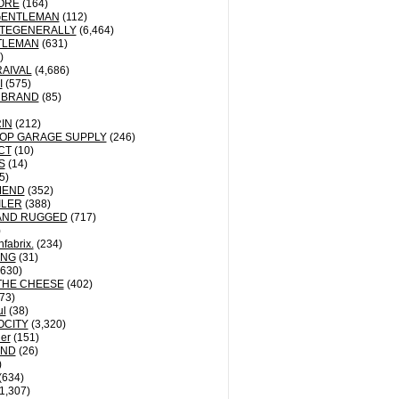
ORE
(164)
GENTLEMAN
(112)
TEGENERALLY
(6,464)
TLEMAN
(631)
)
AIVAL
(4,686)
I
(575)
 BRAND
(85)
IN
(212)
OP GARAGE SUPPLY
(246)
CT
(10)
S
(14)
5)
MEND
(352)
ILER
(388)
AND RUGGED
(717)
)
fabrix.
(234)
ING
(31)
630)
THE CHEESE
(402)
73)
ul
(38)
OCITY
(3,320)
der
(151)
ND
(26)
)
(634)
1,307)