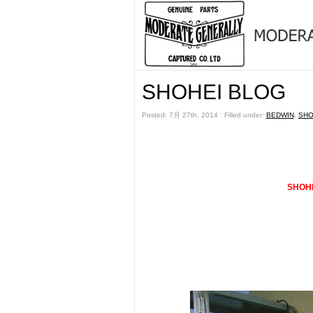
SHOHEI BLOG
Posted: 7月 27th, 2014 ˑ Filled under:
BEDWIN
,
SHO
SHOH