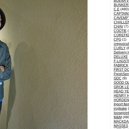
BUENA V
BUNKER
C.E
(480)
CAPTAI
CAVEMP
CHALLE
CHAV
(7)
COOTIE
(
COREFI
CPG
(1)
crepuscu
CURLY
(8
Delivery 
DELUXE
F-LAGST
FABRICK
FIRST D
FreshSer
GDC
(9)
GOOD OL
GROK L
HEAD YE
HENRY 
HORDEN
Inport Ite
irojikake
(
loosejoin
M&M
(48
MACKDA
MASSES