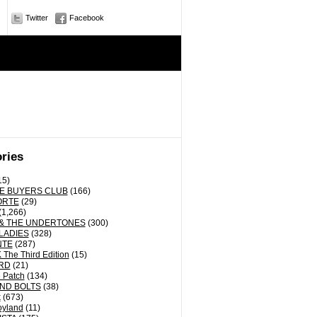
Twitter
Facebook
ries
15)
E BUYERS CLUB
(166)
ORTE
(29)
(1,266)
& THE UNDERTONES
(300)
LADIES
(328)
NTE
(287)
The Third Edition
(15)
RD
(21)
 Patch
(134)
ND BOLTS
(38)
k
(673)
oyland
(11)