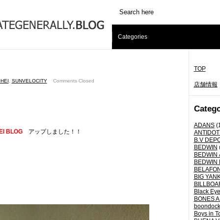
Categories
TOP
HEI
,
SUNVELOCITY
ˑ
Comments Closed
店舗情報
Catego
ADANS
(
EI BLOG
アップしました！！
ANTIDOT
B.V DEP
BEDWIN
BEDWIN 
BEDWIN 
BELAFO
BIG YANK 
BILLBOA
Black Eye
BONES A
boondoc
Boys in T