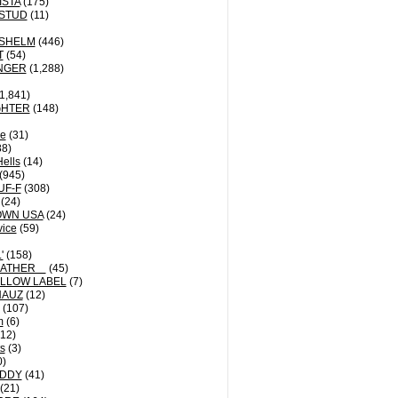
ISTA
(175)
STUD
(11)
NSHELM
(446)
T
(54)
NGER
(1,288)
1,841)
GHTER
(148)
le
(31)
8)
Hells
(14)
(945)
UF-F
(308)
(24)
OWN USA
(24)
vice
(59)
'
(158)
EATHER
(45)
LLOW LABEL
(7)
HAUZ
(12)
(107)
m
(6)
12)
ts
(3)
0)
DDY
(41)
(21)