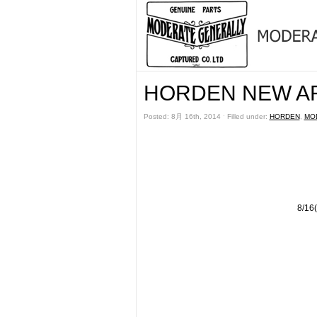
HORDEN NEW AR
Posted: 8月 16th, 2014 ˑ Filled under:
HORDEN
,
MO
8/16