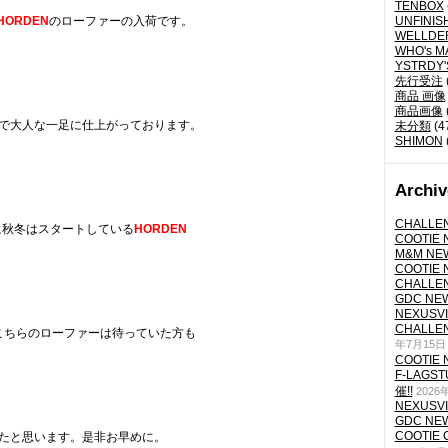
TENBOX
HORDEN
のローファーの入荷です。
UNFINIS
WELLDE
WHO's M
YSTRDY
先行受注
商品 画像
商品画像
で大人な一足に仕上がっております。
未分類
(4
SHIMON
Archiv
CHALLEN
に秋冬はスタートしている
HORDEN
COOTIE N
M&M NEW
COOTIE N
CHALLEN
GDC NEW 
NEXUSVII
CHALLEN
こちらのローファーは待っていた方も
年7月15日
COOTIE N
F-LAGS
催!!
2026
NEXUSVII
GDC NEW 
COOTIE 
たと思います。是非お早めに。