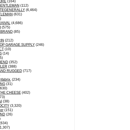
ORE
(164)
GENTLEMAN
(112)
TEGENERALLY
(6,464)
TLEMAN
(631)
)
AIVAL
(4,686)
I
(575)
 BRAND
(85)
IN
(212)
OP GARAGE SUPPLY
(246)
CT
(10)
S
(14)
5)
MEND
(352)
ILER
(388)
AND RUGGED
(717)
)
fabrix.
(234)
ING
(31)
630)
THE CHEESE
(402)
73)
ul
(38)
OCITY
(3,320)
der
(151)
ND
(26)
)
(634)
1,307)