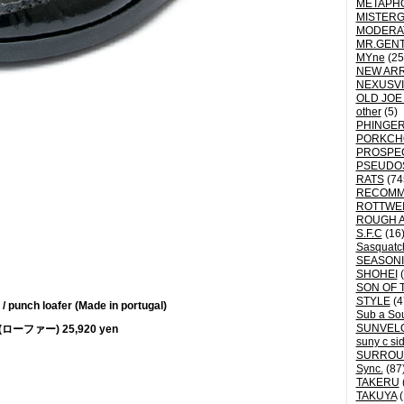
METAPH
MISTER
MODERA
MR.GEN
MYne
(25
NEW ARR
NEXUSVI
OLD JOE
other
(5)
PHINGER
PORKCH
PROSPE
PSEUDO
RATS
(74
RECOM
ROTTWE
ROUGH 
S.F.C
(16
Sasquatch
SEASON
SHOHEI
(
SON OF 
STYLE
(4
/ punch loafer (Made in portugal)
Sub a So
SUNVEL
(ローファー) 25,920 yen
suny c si
SURROU
Sync.
(87
TAKERU
TAKUYA
(