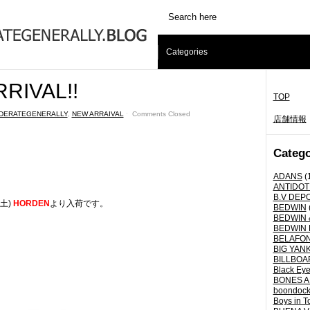
Categories
RIVAL!!
TOP
DERATEGENERALLY
,
NEW ARRAIVAL
ˑ
Comments Closed
店舗情報
Catego
ADANS
(
ANTIDOT
B.V DEP
(土)
HORDEN
より入荷です。
BEDWIN
BEDWIN 
BEDWIN 
BELAFO
BIG YANK 
BILLBOA
Black Eye
BONES A
boondoc
Boys in T