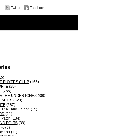
Twitter
Facebook
ries
15)
E BUYERS CLUB
(166)
ORTE
(29)
(1,266)
& THE UNDERTONES
(300)
LADIES
(328)
NTE
(287)
The Third Edition
(15)
RD
(21)
 Patch
(134)
ND BOLTS
(38)
k
(673)
oyland
(11)