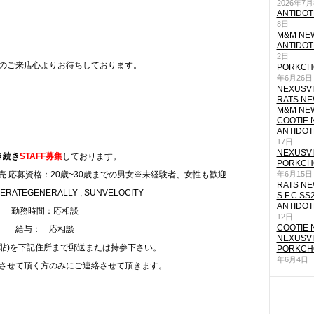
2026年7
ANTIDOT
8日
M&M NEW
ANTIDOT
2日
のご来店心よりお待ちしております。
PORKCHO
年6月26日
NEXUSVII
RATS NEW
M&M NEW
COOTIE N
ANTIDOT
17日
NEXUSVII
き続き
STAFF募集
しております。
PORKCHO
 応募資格：20歳~30歳までの男女※未経験者、女性も歓迎
年6月15日
RATS NEW
ATEGENERALLY , SUNVELOCITY
S.F.C SS
ANTIDOT
勤務時間：応相談
12日
COOTIE N
給与： 応相談
NEXUSVII
写貼)を下記住所まで郵送または持参下さい。
PORKCHO
年6月4日
させて頂く方のみにご連絡させて頂きます。