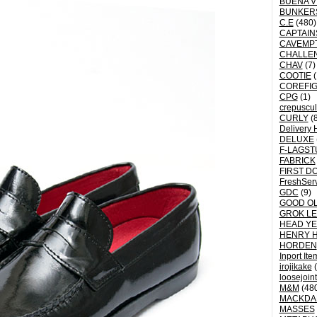
BUENA V
BUNKER
C.E
(480)
CAPTAI
CAVEMP
CHALLE
CHAV
(7)
COOTIE
(
COREFI
CPG
(1)
crepuscu
CURLY
(8
Delivery 
DELUXE
F-LAGST
FABRICK
FIRST D
FreshSer
GDC
(9)
GOOD OL
GROK L
HEAD YE
HENRY 
HORDEN
Inport Ite
irojikake
(
loosejoin
M&M
(48
MACKDA
MASSES