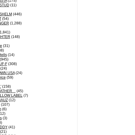
ISTA
(175)
STUD
(11)
NSHELM
(446)
T
(54)
NGER
(1,288)
1,841)
GHTER
(148)
le
(31)
8)
Hells
(14)
(945)
UF-F
(308)
(24)
OWN USA
(24)
vice
(59)
'
(158)
EATHER
(45)
LLOW LABEL
(7)
HAUZ
(12)
(107)
m
(6)
12)
ts
(3)
0)
DDY
(41)
(21)