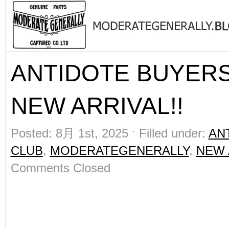
ANTIDOTE BUYER
NEW ARRIVAL!!
Posted: 8月 1st, 2025 ˑ Filled under:
AN
CLUB
,
MODERATEGENERALLY
,
NEW 
Comments Closed