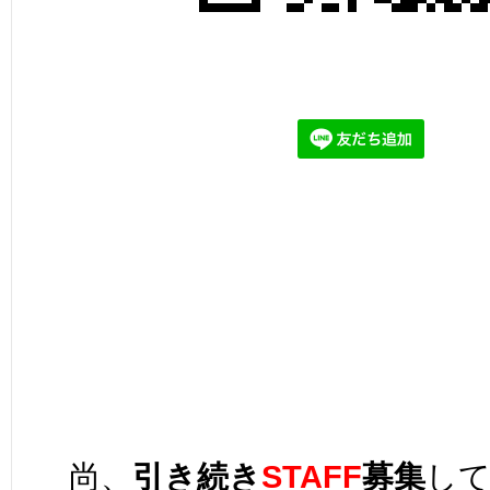
尚、
引き続き
STAFF
募集
し