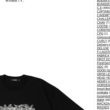
発売開始です。
BUENA V
BUNKER
C.E
(480)
CAPTAI
CAVEMP
CHALLE
CHAV
(7)
COOTIE
(
COREFI
CPG
(1)
crepuscu
CURLY
(8
Delivery 
DELUXE
F-LAGST
FABRICK
FIRST D
FreshSer
GDC
(9)
GOOD OL
GROK L
HEAD YE
HENRY 
HORDEN
Inport Ite
irojikake
(
loosejoin
M&M
(48
MACKDA
MASSES