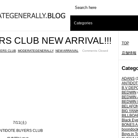
Categories
S CLUB NEW ARRIVAL!!!
TOP
YERS CLUB
,
MODERATEGENERALLY
,
NEW ARRAIVAL
ˑ
Comments Closed
店舗情報
Catego
ADANS
(
ANTIDOT
B.V DEP
BEDWIN
BEDWIN 
BEDWIN 
BELAFO
BIG YANK 
BILLBOA
Black Eye
7/11(土)
BONES A
boondoc
NTIDOTE BUYERS CLUB
Boys in T