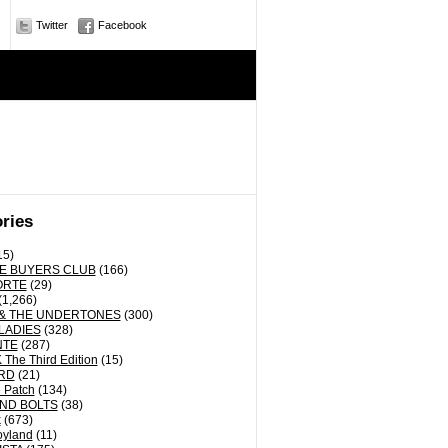
Twitter
Facebook
ries
15)
E BUYERS CLUB
(166)
ORTE
(29)
(1,266)
& THE UNDERTONES
(300)
LADIES
(328)
NTE
(287)
The Third Edition
(15)
RD
(21)
 Patch
(134)
ND BOLTS
(38)
k
(673)
oyland
(11)