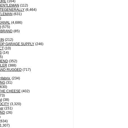
ORE
(164)
GENTLEMAN
(112)
TEGENERALLY
(6,464)
TLEMAN
(631)
)
AIVAL
(4,686)
I
(575)
 BRAND
(85)
IN
(212)
OP GARAGE SUPPLY
(246)
CT
(10)
S
(14)
5)
MEND
(352)
ILER
(388)
AND RUGGED
(717)
)
fabrix.
(234)
ING
(31)
630)
THE CHEESE
(402)
73)
ul
(38)
OCITY
(3,320)
der
(151)
ND
(26)
)
(634)
1,307)