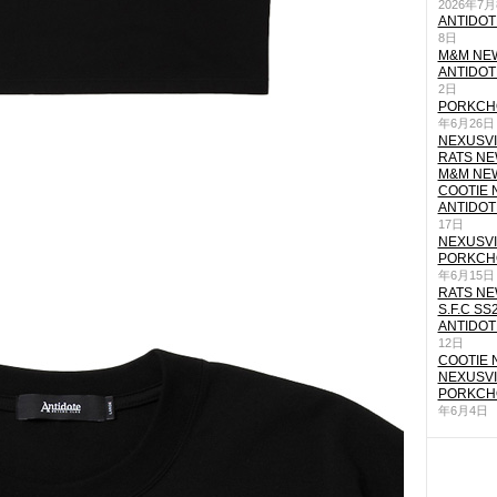
2026年7
ANTIDOT
8日
M&M NEW
ANTIDOT
2日
PORKCHO
年6月26日
NEXUSVII
RATS NEW
M&M NEW
COOTIE N
ANTIDOT
17日
NEXUSVII
PORKCHO
年6月15日
RATS NEW
S.F.C SS
ANTIDOT
12日
COOTIE N
NEXUSVII
PORKCHO
年6月4日