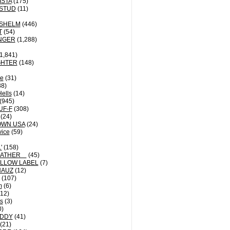
ISTA
(175)
STUD
(11)
NSHELM
(446)
T
(54)
NGER
(1,288)
1,841)
GHTER
(148)
le
(31)
8)
Hells
(14)
(945)
UF-F
(308)
(24)
OWN USA
(24)
vice
(59)
'
(158)
EATHER
(45)
LLOW LABEL
(7)
HAUZ
(12)
(107)
m
(6)
12)
ts
(3)
0)
DDY
(41)
(21)