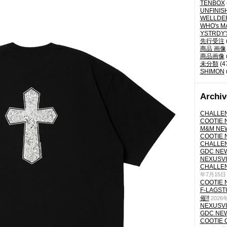
TENBOX
UNFINIS
WELLDE
WHO's M
YSTRDY
先行受注
商品 画像
商品画像
未分類
(4
SHIMON
Archiv
CHALLEN
COOTIE N
M&M NEW
COOTIE N
CHALLEN
GDC NEW 
NEXUSVII
CHALLEN
年7月15日
COOTIE N
F-LAGS
催!!
2026
NEXUSVII
GDC NEW 
COOTIE 