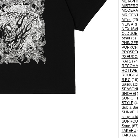
METAPH
MISTER
MODERA
MR.GEN
MYne
(25
NEW ARR
NEXUSVI
OLD JOE
other
(5)
PHINGER
PORKCH
PROSPE
PSEUDO
RATS
(74
RECOM
ROTTWE
ROUGH 
S.F.C
(16
Sasquatch
SEASON
SHOHEI
(
SON OF 
STYLE
(4
Sub a So
SUNVEL
suny c si
SURROU
Sync.
(87
TAKERU
TAKUYA
(