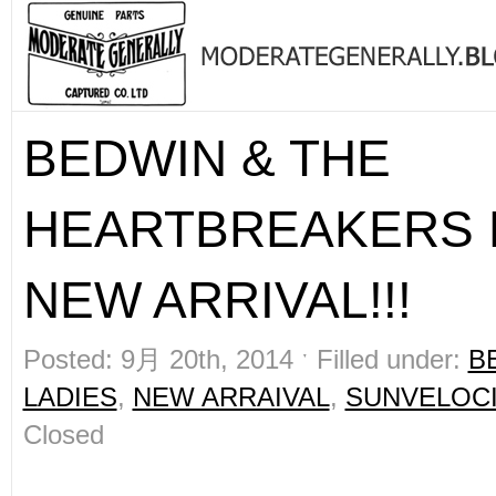
BEDWIN & THE
HEARTBREAKERS 
NEW ARRIVAL!!!
Posted: 9月 20th, 2014 ˑ Filled under:
B
LADIES
,
NEW ARRAIVAL
,
SUNVELOC
Closed