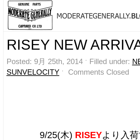
RISEY NEW ARRIVA
Posted: 9月 25th, 2014 ˑ Filled under:
N
SUNVELOCITY
ˑ
Comments Closed
9/25(木)
RISEY
より入荷