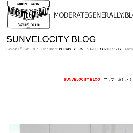
SUNVELOCITY BLOG
Posted: 1月 24th, 2015 ˑ Filled under:
BEDWIN
,
DELUXE
,
SHOHEI
,
SUNVELOCITY
ˑ
Comm
SUNVELOCITY BLOG
アップしました！