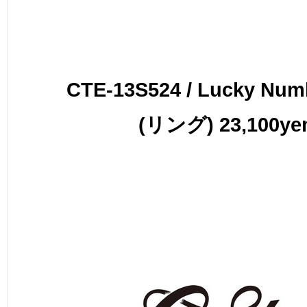
CTE-13S524 / Lucky Num
(リング) 23,100ye