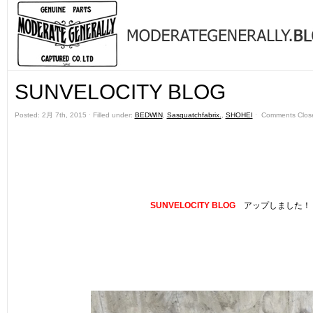
SUNVELOCITY BLOG
Posted: 2月 7th, 2015 ˑ Filled under:
BEDWIN
,
Sasquatchfabrix.
,
SHOHEI
ˑ
Comments Clos
SUNVELOCITY BLOG
アップしました！