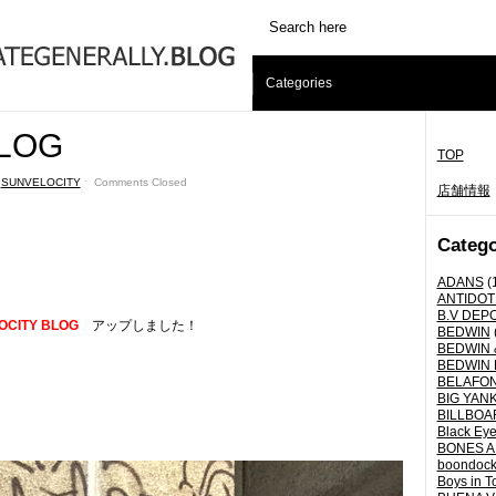
Categories
LOG
TOP
,
SUNVELOCITY
ˑ
Comments Closed
店舗情報
Catego
ADANS
(
ANTIDOT
B.V DEP
OCITY BLOG
アップしました！
BEDWIN
BEDWIN 
BEDWIN 
BELAFO
BIG YANK 
BILLBOA
Black Eye
BONES A
boondoc
Boys in T