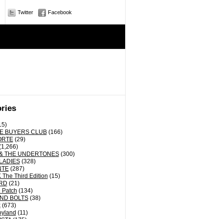
Twitter
Facebook
ries
15)
E BUYERS CLUB
(166)
ORTE
(29)
(1,266)
& THE UNDERTONES
(300)
LADIES
(328)
NTE
(287)
The Third Edition
(15)
RD
(21)
 Patch
(134)
ND BOLTS
(38)
k
(673)
oyland
(11)