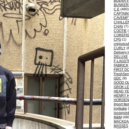
BUENA V
BUNKER
C.E
(480)
CAPTAI
CAVEMP
CHALLE
CHAV
(7)
COOTIE
(
COREFI
CPG
(1)
crepuscu
CURLY
(8
Delivery 
DELUXE
F-LAGST
FABRICK
FIRST D
FreshSer
GDC
(9)
GOOD OL
GROK L
HEAD YE
HENRY 
HORDEN
Inport Ite
irojikake
(
loosejoin
M&M
(48
MACKDA
MASSES