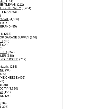
ORE
(164)
GENTLEMAN
(112)
TEGENERALLY
(6,464)
TLEMAN
(631)
)
AIVAL
(4,686)
I
(575)
 BRAND
(85)
IN
(212)
OP GARAGE SUPPLY
(246)
CT
(10)
S
(14)
5)
MEND
(352)
ILER
(388)
AND RUGGED
(717)
)
fabrix.
(234)
ING
(31)
630)
THE CHEESE
(402)
73)
ul
(38)
OCITY
(3,320)
der
(151)
ND
(26)
)
(634)
1,307)