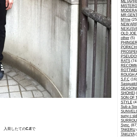
METAPH
MISTER
MODERA
MR.GEN
MYne
(25
NEW ARR
NEXUSVI
OLD JOE
other
(5)
PHINGER
PORKCH
PROSPE
PSEUDO
RATS
(74
RECOM
ROTTWE
ROUGH 
S.F.C
(16
Sasquatch
SEASON
SHOHEI
(
SON OF 
STYLE
(4
Sub a So
SUNVEL
suny c si
SURROU
Sync.
(87
入荷したての
C.E
で
TAKERU
TAKUYA
(