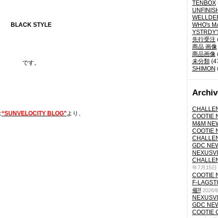
TENBOX
UNFINIS
WELLDE
BLACK STYLE
WHO's M
YSTRDY
先行受注
商品 画像
商品画像
未分類
(4
です。
SHIMON
Archiv
CHALLEN
は
“SUNVELOCITY BLOG”
より、
COOTIE N
M&M NEW
COOTIE N
CHALLEN
GDC NEW 
NEXUSVII
CHALLEN
年7月15日
COOTIE N
F-LAGS
催!!
2026
NEXUSVII
GDC NEW 
COOTIE 