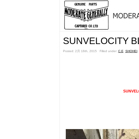
SUNVELOCITY B
Posted: 2月 16th, 2015 ˑ Filled under:
C.E
,
SHOHEI
SUNVEL