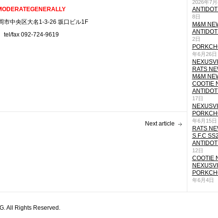
2026年7
MODERATEGENERALLY
ANTIDOT
8日
市中央区大名1-3-26 坂口ビル1F
M&M NEW
ANTIDOT
tel/fax 092-724-9619
2日
PORKCHO
年6月26日
NEXUSVII
RATS NEW
M&M NEW
COOTIE N
ANTIDOT
17日
NEXUSVII
PORKCHO
年6月15日
Next article
RATS NEW
S.F.C SS
ANTIDOT
12日
COOTIE N
NEXUSVII
PORKCHO
年6月4日
All Rights Reserved.