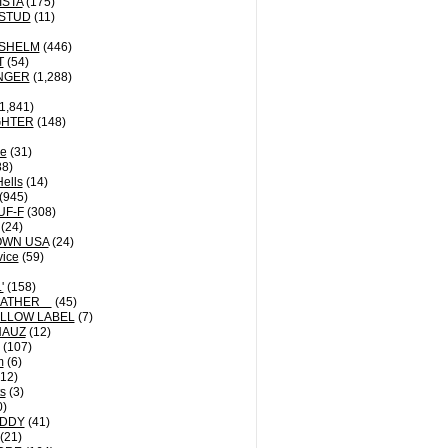
ISTA
(175)
STUD
(11)
NSHELM
(446)
T
(54)
NGER
(1,288)
1,841)
GHTER
(148)
le
(31)
8)
Hells
(14)
(945)
UF-F
(308)
(24)
OWN USA
(24)
vice
(59)
'
(158)
EATHER
(45)
LLOW LABEL
(7)
HAUZ
(12)
(107)
m
(6)
12)
ts
(3)
0)
DDY
(41)
(21)