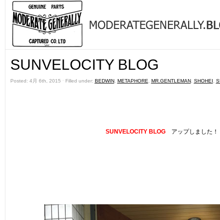
SUNVELOCITY BLOG
Posted: 4月 6th, 2015 ˑ Filled under:
BEDWIN
,
METAPHORE
,
MR.GENTLEMAN
,
SHOHEI
,
S
SUNVELOCITY BLOG
アップしました！