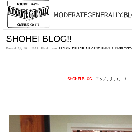
SHOHEI BLOG!!
Posted: 7月 26th, 2013 ˑ Filled under:
BEDWIN
,
DELUXE
,
MR.GENTLEMAN
,
SUNVELOCIT
SHOHEI BLOG
アップしました！！