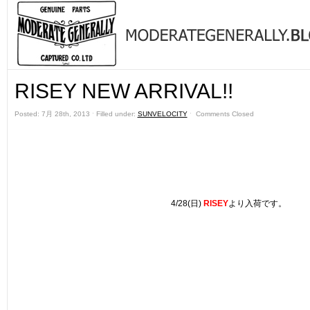
RISEY NEW ARRIVAL!!
Posted: 7月 28th, 2013 ˑ Filled under:
SUNVELOCITY
ˑ
Comments Closed
4/28(日)
RISEY
より入荷です。