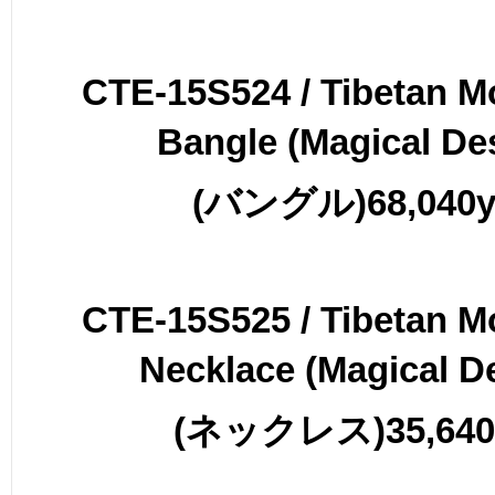
CTE-15S524 / Tibetan M
Bangle (Mag
ical De
(
バングル
)68,040
CTE-15S525 / Tibetan M
Necklace (Magical D
(
ネックレス
)35,64