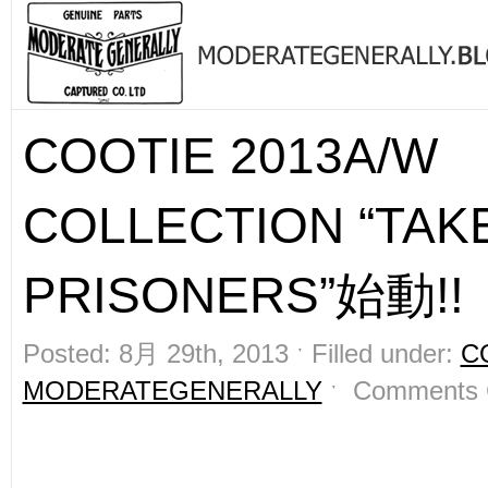
COOTIE 2013A/W
COLLECTION “TAK
PRISONERS”始動!!
Posted: 8月 29th, 2013 ˑ Filled under:
C
MODERATEGENERALLY
ˑ
Comments 