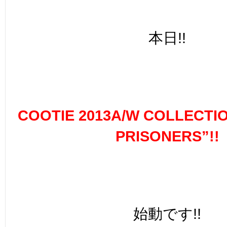
本日!!
COOTIE 2013A/W COLLECTI
PRISONERS”!!
始動です!!