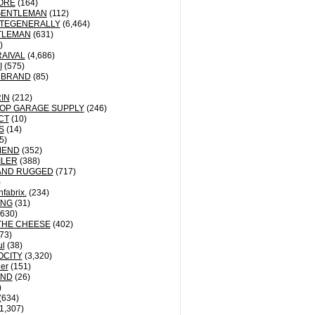
ORE
(164)
GENTLEMAN
(112)
TEGENERALLY
(6,464)
TLEMAN
(631)
)
AIVAL
(4,686)
I
(575)
 BRAND
(85)
IN
(212)
OP GARAGE SUPPLY
(246)
CT
(10)
S
(14)
5)
MEND
(352)
ILER
(388)
AND RUGGED
(717)
)
fabrix.
(234)
ING
(31)
630)
THE CHEESE
(402)
73)
ul
(38)
OCITY
(3,320)
der
(151)
ND
(26)
)
(634)
1,307)