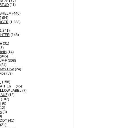
ISTA
(175)
STUD
(11)
NSHELM
(446)
T
(54)
NGER
(1,288)
1,841)
GHTER
(148)
le
(31)
8)
Hells
(14)
(945)
UF-F
(308)
(24)
OWN USA
(24)
vice
(59)
'
(158)
EATHER
(45)
LLOW LABEL
(7)
HAUZ
(12)
(107)
m
(6)
12)
ts
(3)
0)
DDY
(41)
(21)