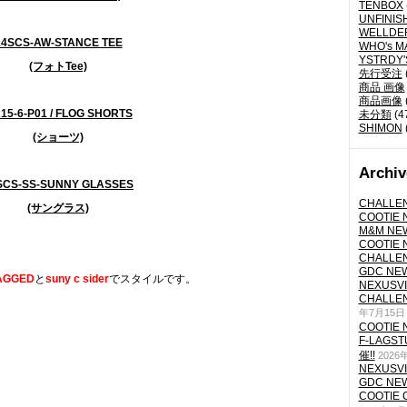
TENBOX
UNFINIS
WELLDE
14SCS-AW-STANCE TEE
WHO's M
YSTRDY
(フォトTee)
先行受注
商品 画像
商品画像
15-6-P01 / FLOG SHORTS
未分類
(4
SHIMON
(ショーツ)
Archiv
SCS-SS-SUNNY GLASSES
CHALLEN
(サングラス)
COOTIE N
M&M NEW
COOTIE N
CHALLEN
GDC NEW 
AGGED
と
suny c sider
でスタイルです。
NEXUSVII
CHALLEN
年7月15日
COOTIE N
F-LAGS
催!!
2026
NEXUSVII
GDC NEW 
COOTIE 