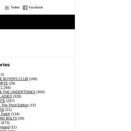
Twitter
Facebook
ries
15)
E BUYERS CLUB
(166)
ORTE
(29)
(1,266)
& THE UNDERTONES
(300)
LADIES
(328)
NTE
(287)
The Third Edition
(15)
RD
(21)
 Patch
(134)
ND BOLTS
(38)
k
(673)
oyland
(11)