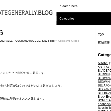
Categories
G
TOP
ENERALLY
,
ROUGH AND RUGGED
,
suny c sider
ˑ
Comments Closed
店舗情報
Catego
ADANS
(
ANTIDOT
B.V DEP
いました？？BBQや海に必須です。
BEDWIN
BEDWIN 
BEDWIN 
BELAFO
な時も対応が効くのでまだの人は急ぎましょう。
BIG YANK 
BILLBOA
Black Eye
完売前に準備をオススメ致します。
BONES A
boondoc
Boys in T