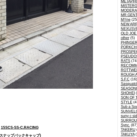
METAPH
MISTER
MODERA
MR.GEN
MYne
(25
NEW ARR
NEXUSVI
OLD JOE
other
(5)
PHINGER
PORKCH
PROSPE
PSEUDO
RATS
(74
RECOM
ROTTWE
ROUGH 
S.F.C
(16
Sasquatch
SEASON
SHOHEI
(
SON OF 
STYLE
(4
Sub a So
SUNVEL
suny c si
SURROU
Sync.
(87
15SCS-SS-C.RACING
TAKERU
TAKUYA
(
(スナップバックキャップ)