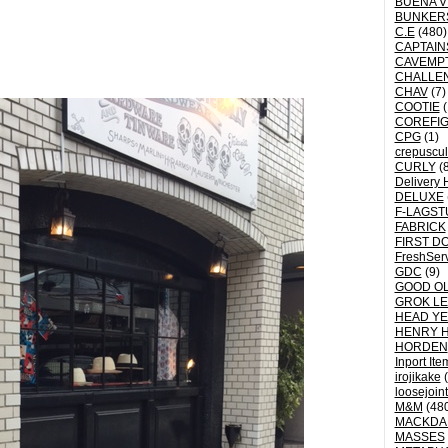
BUENA V
BUNKER
C.E
(480)
CAPTAI
CAVEMP
CHALLE
CHAV
(7)
COOTIE
(
COREFI
CPG
(1)
crepuscu
CURLY
(8
Delivery 
DELUXE
F-LAGST
FABRICK
FIRST D
FreshSer
GDC
(9)
GOOD OL
GROK L
HEAD YE
HENRY 
HORDEN
Inport Ite
irojikake
(
loosejoin
M&M
(48
MACKDA
MASSES