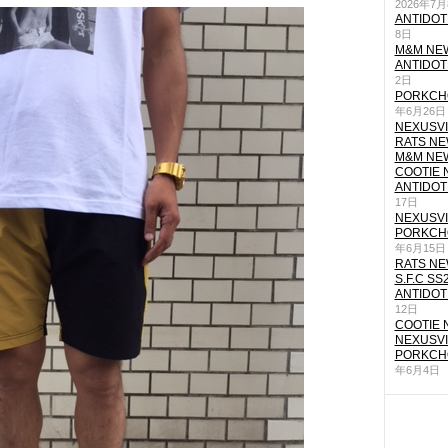
2026年7
ANTIDOT
8日
M&M NEW
ANTIDOT
2日
PORKCHO
年6月26日
NEXUSVII
RATS NEW
M&M NEW
COOTIE N
ANTIDOT
17日
NEXUSVII
PORKCHO
年6月15日
RATS NEW
S.F.C SS
ANTIDOT
12日
COOTIE N
NEXUSVII
PORKCHO
年6月4日