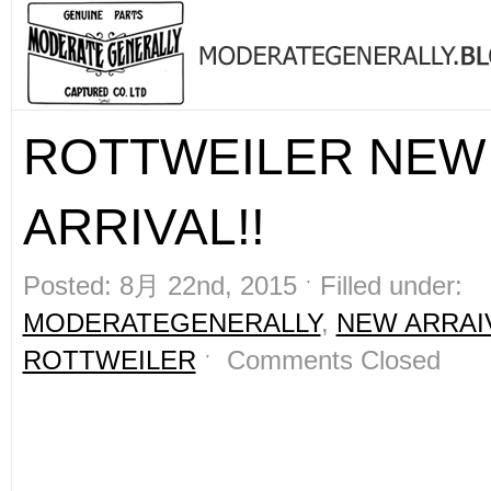
ROTTWEILER NEW
ARRIVAL!!
Posted: 8月 22nd, 2015 ˑ Filled under:
MODERATEGENERALLY
,
NEW ARRAI
ROTTWEILER
ˑ
Comments Closed