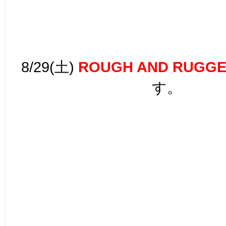
8/29(土
)
ROUGH AND RUGG
す。