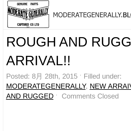
ROUGH AND RUG
ARRIVAL!!
Posted: 8月 28th, 2015 ˑ Filled under:
MODERATEGENERALLY
,
NEW ARRAI
AND RUGGED
ˑ
Comments Closed