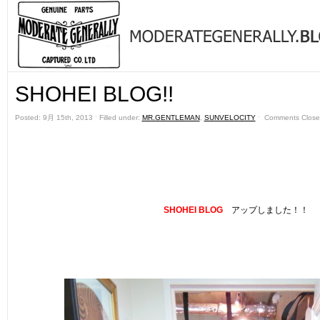
SHOHEI BLOG!!
Posted: 9月 15th, 2013 ˑ Filled under:
MR.GENTLEMAN
,
SUNVELOCITY
ˑ
Comments Close
SHOHEI BLOG
アップしました！！