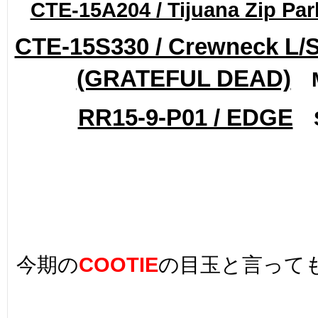
CTE-15A204 / Tijuana Zip Par
CTE-15S330 / Crewneck L/S
(GRATEFUL DEAD)
M
RR15-9-P01 / EDGE
S
今期の
COOTIE
の目玉と言って