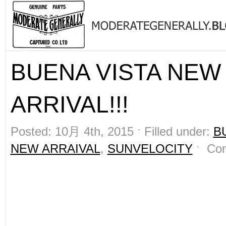
BUENA VISTA NEW
ARRIVAL!!!
Posted: 10月 4th, 2015 ˑ Filled under:
B
NEW ARRAIVAL
,
SUNVELOCITY
ˑ
Co