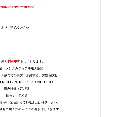
“SUNVELOCITY BLOG”
よりご確認ください。
き続き
STAFF
募集しております。
容：メンズカジュアル服の販売
~30歳までの男女※未経験者、女性も歓迎
ATEGENERALLY , SUNVELOCITY
勤務時間：応相談
給与： 応相談
写貼)を下記住所まで郵送または持参下さい。
させて頂く方のみにご連絡させて頂きます。