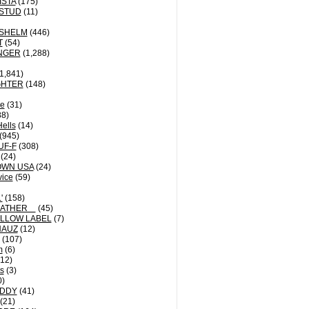
ISTA
(175)
STUD
(11)
NSHELM
(446)
T
(54)
NGER
(1,288)
1,841)
GHTER
(148)
le
(31)
8)
Hells
(14)
(945)
UF-F
(308)
(24)
OWN USA
(24)
vice
(59)
'
(158)
EATHER
(45)
LLOW LABEL
(7)
HAUZ
(12)
(107)
m
(6)
12)
ts
(3)
0)
DDY
(41)
(21)