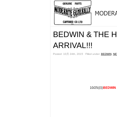
BEDWIN & THE 
ARRIVAL!!!
Posted: 10月 24th, 2015 ˑ Filled under:
BEDWIN
,
NE
10/25(日)
BEDWIN