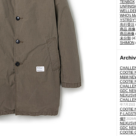
TENBOX
UNFINIS
WELLDE
WHO's M
YSTRDY
先行受注
商品 画像
商品画像
未分類
(4
SHIMON
Archiv
CHALLEN
COOTIE N
M&M NEW
COOTIE N
CHALLEN
GDC NEW 
NEXUSVII
CHALLEN
年7月15日
COOTIE N
F-LAGS
催!!
2026
NEXUSVII
GDC NEW 
COOTIE 