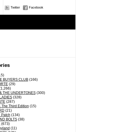
Twitter
Facebook
ries
15)
E BUYERS CLUB
(166)
ORTE
(29)
(1,266)
& THE UNDERTONES
(300)
LADIES
(328)
NTE
(287)
The Third Edition
(15)
RD
(21)
 Patch
(134)
ND BOLTS
(38)
k
(673)
oyland
(11)