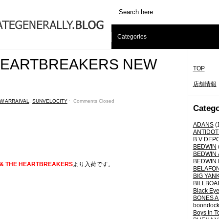
Categories
HEARTBREAKERS NEW
TOP
店舗情報
W ARRAIVAL
,
SUNVELOCITY
ˑ
Comments Closed
Catego
ADANS
(
ANTIDOT
B.V DEP
BEDWIN
BEDWIN 
BEDWIN 
 & THE HEARTBREAKERS
より入荷です。
BELAFO
BIG YANK 
BILLBOA
Black Eye
BONES A
boondoc
Boys in T