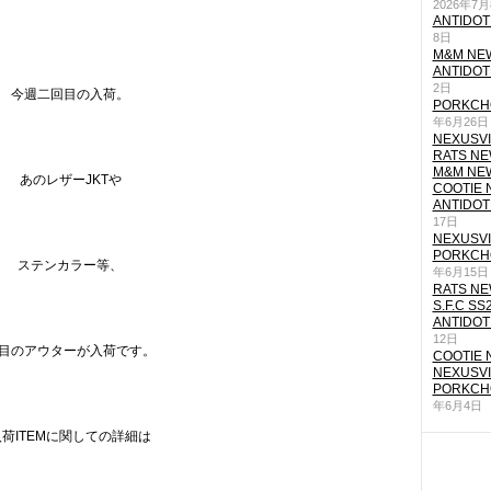
2026年7
ANTIDOT
8日
M&M NEW
ANTIDOT
2日
今週二回目の入荷。
PORKCHO
年6月26日
NEXUSVII
RATS NEW
M&M NEW
あのレザーJKTや
COOTIE N
ANTIDOT
17日
NEXUSVII
PORKCHO
ステンカラー等、
年6月15日
RATS NEW
S.F.C SS
ANTIDOT
12日
目のアウターが入荷です。
COOTIE N
NEXUSVII
PORKCHO
年6月4日
入荷ITEMに関しての詳細は