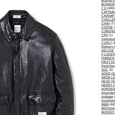
BUENA V
BUNKER
C.E
(480)
CAPTAI
CAVEMP
CHALLE
CHAV
(7)
COOTIE
(
COREFI
CPG
(1)
crepuscu
CURLY
(8
Delivery 
DELUXE
F-LAGST
FABRICK
FIRST D
FreshSer
GDC
(9)
GOOD OL
GROK L
HEAD YE
HENRY 
HORDEN
Inport Ite
irojikake
(
loosejoin
M&M
(48
MACKDA
MASSES