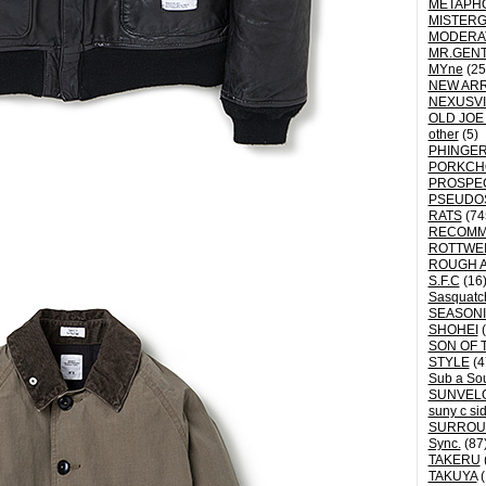
METAPH
MISTER
MODERA
MR.GEN
MYne
(25
NEW ARR
NEXUSVI
OLD JOE
other
(5)
PHINGER
PORKCH
PROSPE
PSEUDO
RATS
(74
RECOM
ROTTWE
ROUGH 
S.F.C
(16
Sasquatch
SEASON
SHOHEI
(
SON OF 
STYLE
(4
Sub a So
SUNVEL
suny c si
SURROU
Sync.
(87
TAKERU
TAKUYA
(