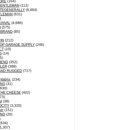
ORE
(164)
GENTLEMAN
(112)
TEGENERALLY
(6,464)
TLEMAN
(631)
)
AIVAL
(4,686)
I
(575)
 BRAND
(85)
IN
(212)
OP GARAGE SUPPLY
(246)
CT
(10)
S
(14)
5)
MEND
(352)
ILER
(388)
AND RUGGED
(717)
)
fabrix.
(234)
ING
(31)
630)
THE CHEESE
(402)
73)
ul
(38)
OCITY
(3,320)
der
(151)
ND
(26)
)
(634)
1,307)