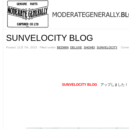
SUNVELOCITY BLOG
Posted: 11月 7th, 2015 ˑ Filled under:
BEDWIN
,
DELUXE
,
SHOHEI
,
SUNVELOCITY
ˑ
Comme
SUNVELOCITY BLOG
アップしました！