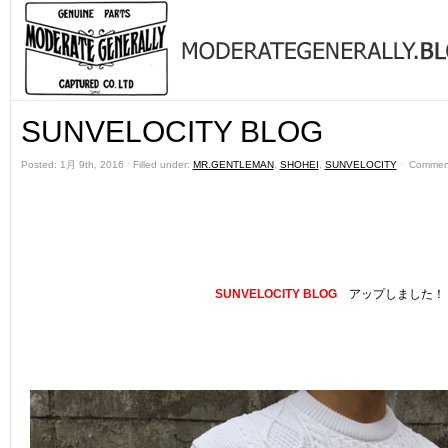
SUNVELOCITY BLOG
Posted: 1月 9th, 2016 ˑ Filled under:
MR.GENTLEMAN
,
SHOHEI
,
SUNVELOCITY
ˑ
Comment
SUNVELOCITY BLOG
アップしました！