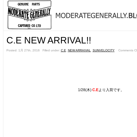
C.E NEW ARRIVAL!!
Posted: 1月 27th, 2016 ˑ Filled under:
C.E
,
NEW ARRAIVAL
,
SUNVELOCITY
ˑ
Comments C
1/28(木)
C.E
より入荷です。