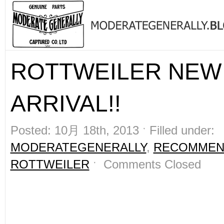
ROTTWEILER NEW
ARRIVAL!!
Posted: 10月 18th, 2013 ˑ Filled under:
MODERATEGENERALLY
,
RECOMMEN
ROTTWEILER
ˑ
Comments Closed