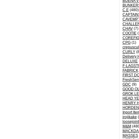
BUENA V
BUNKER
C.E
(480)
CAPTAI
CAVEMP
CHALLE
CHAV
(7)
COOTIE
(
COREFI
CPG
(1)
crepuscu
CURLY
(8
Delivery 
DELUXE
F-LAGST
FABRICK
FIRST D
FreshSer
GDC
(9)
GOOD OL
GROK L
HEAD YE
HENRY 
HORDEN
Inport Ite
irojikake
(
loosejoin
M&M
(48
MACKDA
MASSES