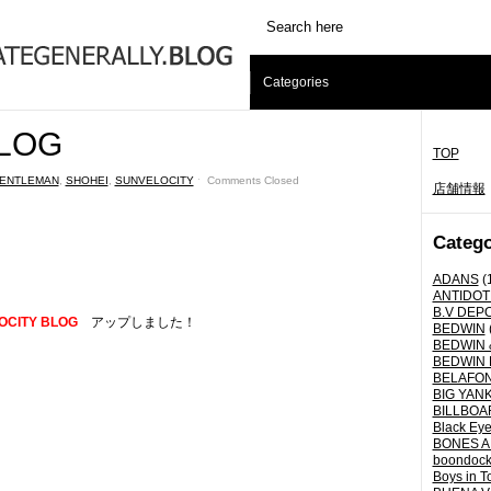
Categories
LOG
TOP
ENTLEMAN
,
SHOHEI
,
SUNVELOCITY
ˑ
Comments Closed
店舗情報
Catego
ADANS
(
ANTIDOT
B.V DEP
OCITY BLOG
アップしました！
BEDWIN
BEDWIN 
BEDWIN 
BELAFO
BIG YANK 
BILLBOA
Black Eye
BONES A
boondoc
Boys in T