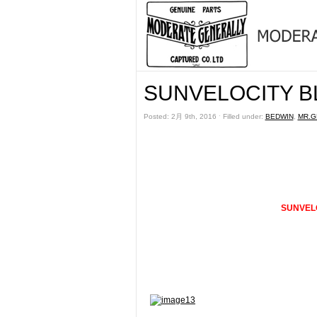
SUNVELOCITY B
Posted: 2月 9th, 2016 ˑ Filled under:
BEDWIN
,
MR.G
SUNVEL