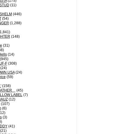
ISTA
(175)
STUD
(11)
NSHELM
(446)
T
(54)
NGER
(1,288)
1,841)
GHTER
(148)
le
(31)
8)
Hells
(14)
(945)
UF-F
(308)
(24)
OWN USA
(24)
vice
(59)
'
(158)
EATHER
(45)
LLOW LABEL
(7)
HAUZ
(12)
(107)
m
(6)
12)
ts
(3)
0)
DDY
(41)
(21)