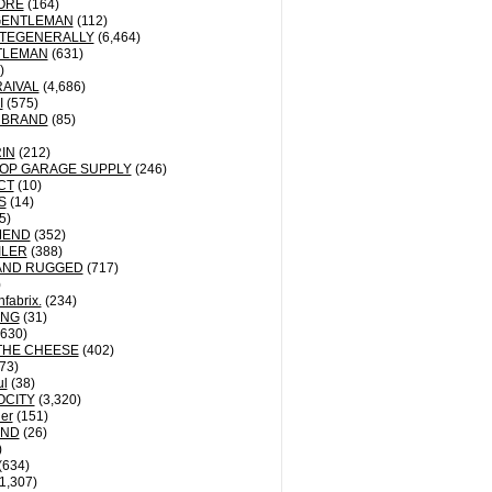
ORE
(164)
GENTLEMAN
(112)
TEGENERALLY
(6,464)
TLEMAN
(631)
)
AIVAL
(4,686)
I
(575)
 BRAND
(85)
IN
(212)
OP GARAGE SUPPLY
(246)
CT
(10)
S
(14)
5)
MEND
(352)
ILER
(388)
AND RUGGED
(717)
)
fabrix.
(234)
ING
(31)
630)
THE CHEESE
(402)
73)
ul
(38)
OCITY
(3,320)
der
(151)
ND
(26)
)
(634)
1,307)