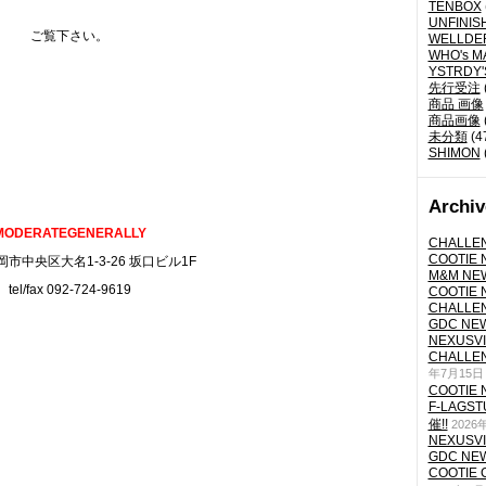
TENBOX
UNFINIS
ご覧下さい。
WELLDE
WHO's M
YSTRDY
先行受注
商品 画像
商品画像
未分類
(4
SHIMON
Archiv
MODERATEGENERALLY
CHALLEN
COOTIE N
市中央区大名1-3-26 坂口ビル1F
M&M NEW
tel/fax 092-724-9619
COOTIE N
CHALLEN
GDC NEW 
NEXUSVII
CHALLEN
年7月15日
COOTIE N
F-LAGS
催!!
2026
NEXUSVII
GDC NEW 
COOTIE 