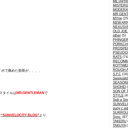
METAPH
MISTER
MODERA
MR.GEN
MYne
(25
NEW ARR
NEXUSVI
OLD JOE
other
(5)
PHINGER
PORKCH
PROSPE
PSEUDO
RATS
(74
RECOM
ROTTWE
ROUGH 
ノボで痛めた肋骨が、、、、
S.F.C
(16
Sasquatch
SEASON
SHOHEI
(
SON OF 
スタイルは
MR.GENTLEMAN
で
STYLE
(4
Sub a So
SUNVEL
suny c si
SURROU
は
“SUNVELOCITY BLOG”
より、
Sync.
(87
TAKERU
TAKUYA
(