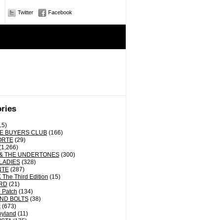
Twitter
Facebook
ries
15)
E BUYERS CLUB
(166)
ORTE
(29)
(1,266)
& THE UNDERTONES
(300)
LADIES
(328)
NTE
(287)
The Third Edition
(15)
RD
(21)
 Patch
(134)
ND BOLTS
(38)
k
(673)
oyland
(11)