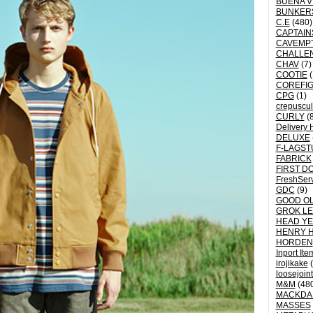
BUENA V
BUNKER
C.E
(480)
CAPTAI
CAVEMP
CHALLE
CHAV
(7)
COOTIE
(
COREFI
CPG
(1)
crepuscu
CURLY
(8
Delivery 
DELUXE
F-LAGST
FABRICK
FIRST D
FreshSer
GDC
(9)
GOOD OL
GROK L
HEAD YE
HENRY 
HORDEN
Inport Ite
irojikake
(
loosejoin
M&M
(48
MACKDA
MASSES