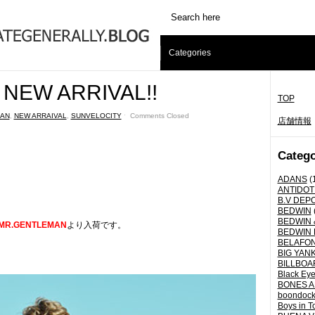
Categories
NEW ARRIVAL!!
TOP
AN
,
NEW ARRAIVAL
,
SUNVELOCITY
ˑ
Comments Closed
店舗情報
Catego
ADANS
(
ANTIDOT
B.V DEP
BEDWIN
BEDWIN 
MR.GENTLEMAN
より入荷です。
BEDWIN 
BELAFO
BIG YANK 
BILLBOA
Black Eye
BONES A
boondoc
Boys in T