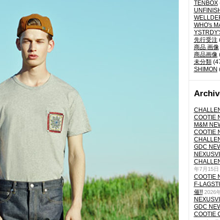
TENBOX
UNFINIS
WELLDE
WHO's M
YSTRDY
先行受注
商品 画像
商品画像
未分類
(4
SHIMON
Archiv
CHALLEN
COOTIE N
M&M NEW
COOTIE N
CHALLEN
GDC NEW 
NEXUSVII
CHALLEN
年7月15日
COOTIE N
F-LAGS
催!!
2026
NEXUSVII
GDC NEW 
COOTIE 