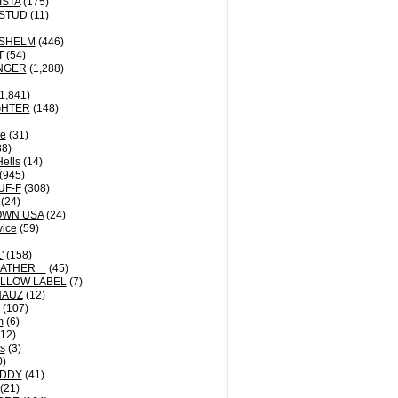
ISTA
(175)
STUD
(11)
NSHELM
(446)
T
(54)
NGER
(1,288)
1,841)
GHTER
(148)
le
(31)
8)
Hells
(14)
(945)
UF-F
(308)
(24)
OWN USA
(24)
vice
(59)
'
(158)
EATHER
(45)
LLOW LABEL
(7)
HAUZ
(12)
(107)
m
(6)
12)
ts
(3)
0)
DDY
(41)
(21)