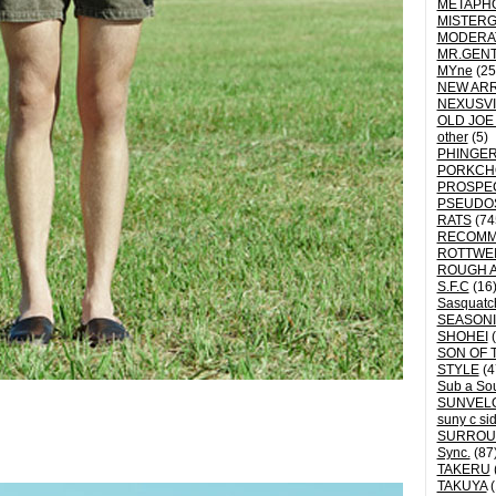
METAPH
MISTER
MODERA
MR.GEN
MYne
(25
NEW ARR
NEXUSVI
OLD JOE
other
(5)
PHINGER
PORKCH
PROSPE
PSEUDO
RATS
(74
RECOM
ROTTWE
ROUGH 
S.F.C
(16
Sasquatch
SEASON
SHOHEI
(
SON OF 
STYLE
(4
Sub a So
SUNVEL
suny c si
SURROU
Sync.
(87
TAKERU
TAKUYA
(