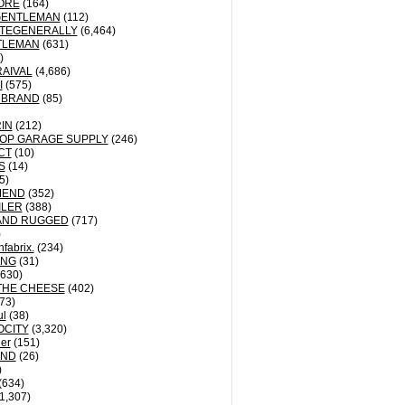
ORE
(164)
GENTLEMAN
(112)
TEGENERALLY
(6,464)
TLEMAN
(631)
)
AIVAL
(4,686)
I
(575)
 BRAND
(85)
IN
(212)
OP GARAGE SUPPLY
(246)
CT
(10)
S
(14)
5)
MEND
(352)
ILER
(388)
AND RUGGED
(717)
)
fabrix.
(234)
ING
(31)
630)
THE CHEESE
(402)
73)
ul
(38)
OCITY
(3,320)
der
(151)
ND
(26)
)
(634)
1,307)