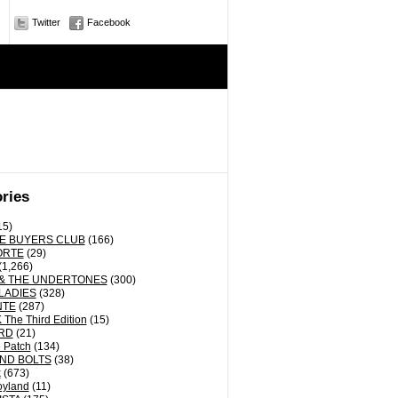
Twitter
Facebook
ries
15)
E BUYERS CLUB
(166)
ORTE
(29)
(1,266)
& THE UNDERTONES
(300)
LADIES
(328)
NTE
(287)
The Third Edition
(15)
RD
(21)
 Patch
(134)
ND BOLTS
(38)
k
(673)
oyland
(11)