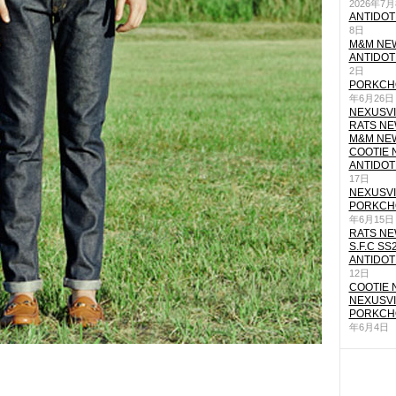
2026年7
ANTIDOT
8日
M&M NEW
ANTIDOT
2日
PORKCHO
年6月26日
NEXUSVII
RATS NEW
M&M NEW
COOTIE N
ANTIDOT
17日
NEXUSVII
PORKCHO
年6月15日
RATS NEW
S.F.C SS
ANTIDOT
12日
COOTIE N
NEXUSVII
PORKCHO
年6月4日