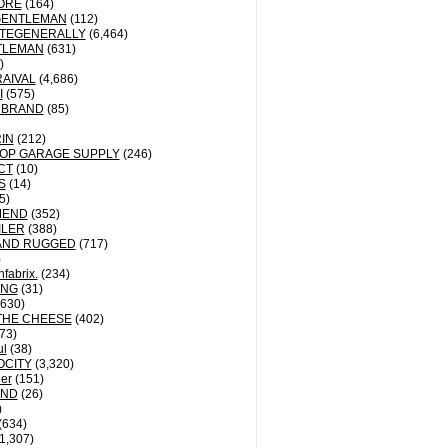
ORE
(164)
GENTLEMAN
(112)
TEGENERALLY
(6,464)
TLEMAN
(631)
)
AIVAL
(4,686)
I
(575)
 BRAND
(85)
IN
(212)
OP GARAGE SUPPLY
(246)
CT
(10)
S
(14)
5)
MEND
(352)
ILER
(388)
AND RUGGED
(717)
)
fabrix.
(234)
ING
(31)
630)
THE CHEESE
(402)
73)
ul
(38)
OCITY
(3,320)
der
(151)
ND
(26)
)
(634)
1,307)