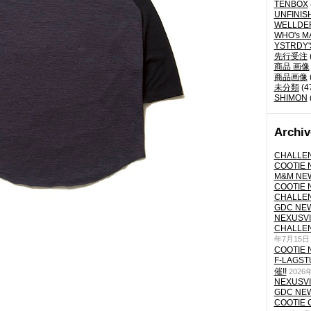
TENBOX
UNFINIS
WELLDE
WHO's M
YSTRDY
先行受注
商品 画像
商品画像
未分類
(4
SHIMON
Archiv
CHALLEN
COOTIE N
M&M NEW
COOTIE N
CHALLEN
GDC NEW 
NEXUSVII
CHALLEN
年7月15日
COOTIE N
F-LAGS
催!!
2026
NEXUSVII
GDC NEW 
COOTIE 