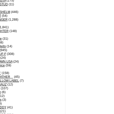
ISTA
(175)
STUD
(11)
NSHELM
(446)
T
(54)
NGER
(1,288)
1,841)
GHTER
(148)
le
(31)
8)
Hells
(14)
(945)
UF-F
(308)
(24)
OWN USA
(24)
vice
(59)
'
(158)
EATHER
(45)
LLOW LABEL
(7)
HAUZ
(12)
(107)
m
(6)
12)
ts
(3)
0)
DDY
(41)
(21)