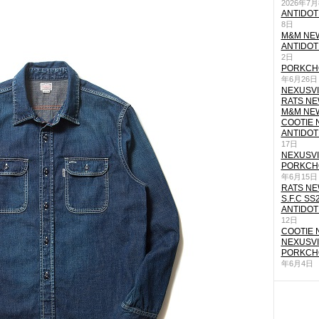
2026年7
ANTIDOT
8日
M&M NEW
ANTIDOT
2日
PORKCHO
年6月26日
NEXUSVII
RATS NEW
M&M NEW
COOTIE N
ANTIDOT
17日
NEXUSVII
PORKCHO
年6月15日
RATS NEW
S.F.C SS
ANTIDOT
12日
COOTIE N
NEXUSVII
PORKCHO
年6月4日