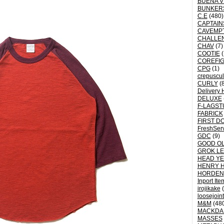
BUENA V
BUNKER
C.E
(480)
CAPTAI
CAVEMP
CHALLE
CHAV
(7)
COOTIE
(
COREFI
CPG
(1)
crepuscu
CURLY
(8
Delivery 
DELUXE
F-LAGST
FABRICK
FIRST D
FreshSer
GDC
(9)
GOOD OL
GROK L
HEAD YE
HENRY 
HORDEN
Inport Ite
irojikake
(
loosejoin
M&M
(48
MACKDA
MASSES