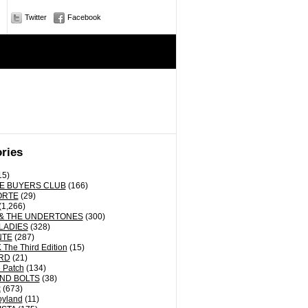
Twitter
Facebook
ries
15)
E BUYERS CLUB
(166)
ORTE
(29)
(1,266)
& THE UNDERTONES
(300)
LADIES
(328)
NTE
(287)
The Third Edition
(15)
RD
(21)
 Patch
(134)
ND BOLTS
(38)
k
(673)
oyland
(11)