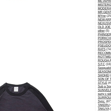
METAPH
MISTER
MODERA
MR.GEN
MYne
(25
NEW ARR
NEXUSVI
OLD JOE
other
(5)
PHINGER
PORKCH
PROSPE
PSEUDO
RATS
(74
RECOM
ROTTWE
ROUGH 
S.F.C
(16
Sasquatch
SEASON
SHOHEI
(
SON OF 
STYLE
(4
Sub a So
SUNVEL
suny c si
SURROU
Sync.
(87
TAKERU
TAKUYA
(