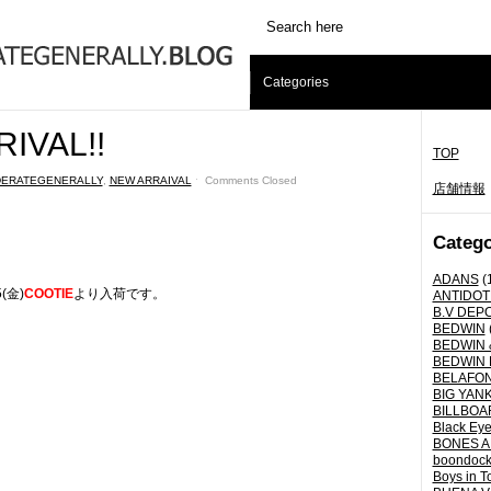
Categories
IVAL!!
TOP
ERATEGENERALLY
,
NEW ARRAIVAL
ˑ
Comments Closed
店舗情報
Catego
ADANS
(
5(金)
COOTIE
より入荷です。
ANTIDOT
B.V DEP
BEDWIN
BEDWIN 
BEDWIN 
BELAFO
BIG YANK 
BILLBOA
Black Eye
BONES A
boondoc
Boys in T