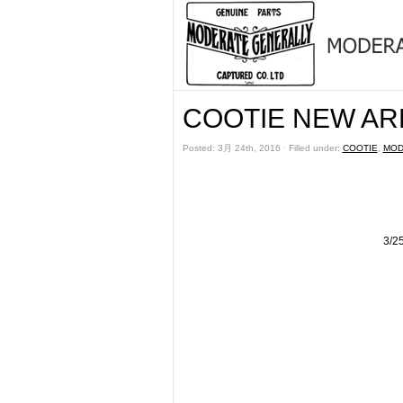
COOTIE NEW ARR
Posted: 3月 24th, 2016 ˑ Filled under:
COOTIE
,
MOD
3/2