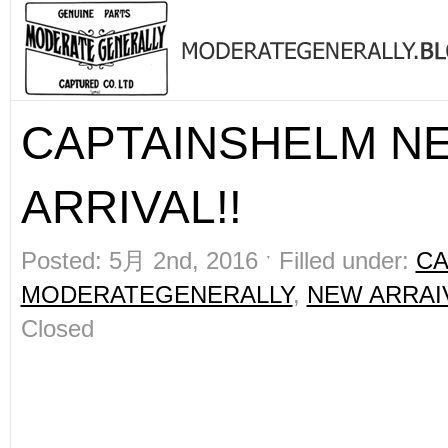
CAPTAINSHELM N
ARRIVAL!!
Posted: 5月 2nd, 2016 ˑ Filled under:
CA
MODERATEGENERALLY
,
NEW ARRAI
Closed