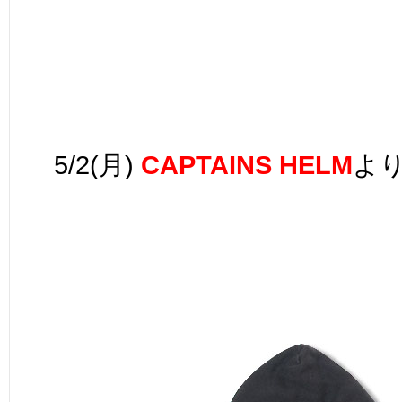
5/2(月)
CAPTAINS HELM
よ