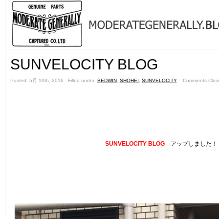
SUNVELOCITY BLOG
Posted: 5月 10th, 2016 ˑ Filled under:
BEDWIN
,
SHOHEI
,
SUNVELOCITY
ˑ
Comments Clos
SUNVELOCITY BLOG
アップしました！