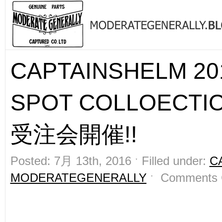
CAPTAINSHELM 201
SPOT COLLOECTI
受注会開催!!
Posted: 7月 13th, 2016 ˑ Filled under:
C
MODERATEGENERALLY
ˑ
Comments 