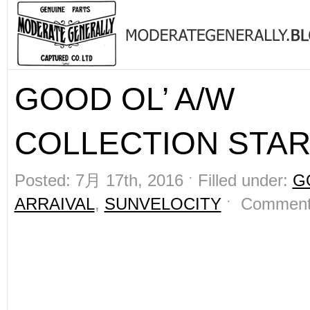
GOOD OL’ A/W
COLLECTION START
Posted: 7月 17th, 2016 ˑ Filled under:
G
ARRAIVAL
,
SUNVELOCITY
ˑ
Comment