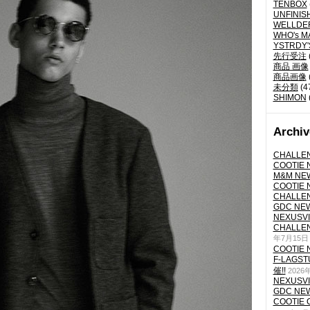
TENBOX
UNFINIS
WELLDE
WHO's M
YSTRDY
先行受注
商品 画像
商品画像
未分類
(4
SHIMON
Archiv
CHALLEN
COOTIE N
M&M NEW
COOTIE N
CHALLEN
GDC NEW 
NEXUSVII
CHALLEN
年7月15日
COOTIE N
F-LAGS
催!!
2026
NEXUSVII
GDC NEW 
COOTIE 