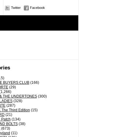
Twitter
Facebook
ries
15)
E BUYERS CLUB
(166)
ORTE
(29)
(1,266)
& THE UNDERTONES
(300)
LADIES
(328)
NTE
(287)
The Third Edition
(15)
RD
(21)
 Patch
(134)
ND BOLTS
(38)
k
(673)
oyland
(11)