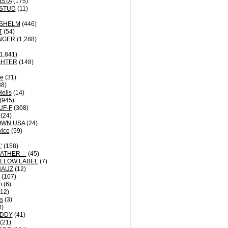
ISTA
(175)
STUD
(11)
NSHELM
(446)
T
(54)
NGER
(1,288)
1,841)
GHTER
(148)
le
(31)
8)
Hells
(14)
(945)
UF-F
(308)
(24)
OWN USA
(24)
vice
(59)
'
(158)
EATHER
(45)
LLOW LABEL
(7)
HAUZ
(12)
(107)
m
(6)
12)
ts
(3)
0)
DDY
(41)
(21)