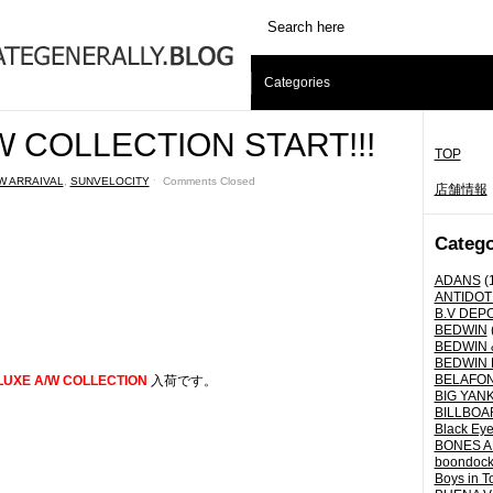
Categories
W COLLECTION START!!!
TOP
W ARRAIVAL
,
SUNVELOCITY
ˑ
Comments Closed
店舗情報
Catego
ADANS
(
ANTIDOT
B.V DEP
BEDWIN
BEDWIN 
BEDWIN 
BELAFO
LUXE A/W COLLECTION
入荷です。
BIG YANK 
BILLBOA
Black Eye
BONES A
boondoc
Boys in T