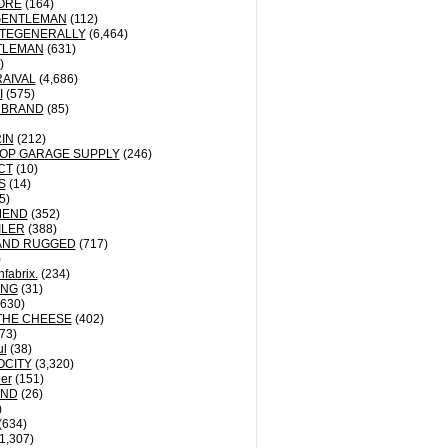
ORE
(164)
GENTLEMAN
(112)
TEGENERALLY
(6,464)
TLEMAN
(631)
)
AIVAL
(4,686)
I
(575)
 BRAND
(85)
IN
(212)
OP GARAGE SUPPLY
(246)
CT
(10)
S
(14)
5)
MEND
(352)
ILER
(388)
AND RUGGED
(717)
)
fabrix.
(234)
ING
(31)
630)
THE CHEESE
(402)
73)
ul
(38)
OCITY
(3,320)
der
(151)
ND
(26)
)
(634)
1,307)