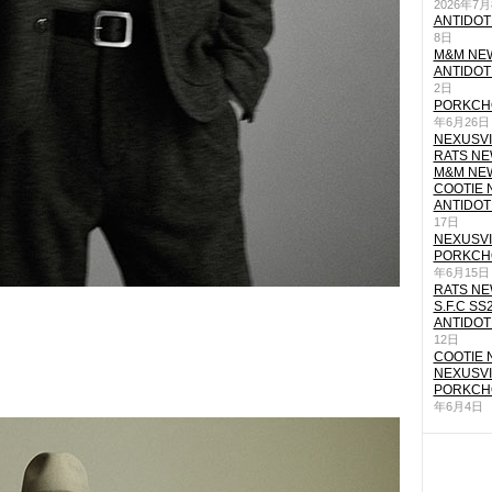
2026年7
ANTIDOT
8日
M&M NEW
ANTIDOT
2日
PORKCHO
年6月26日
NEXUSVII
RATS NEW
M&M NEW
COOTIE N
ANTIDOT
17日
NEXUSVII
PORKCHO
年6月15日
RATS NEW
S.F.C SS
ANTIDOT
12日
COOTIE N
NEXUSVII
PORKCHO
年6月4日