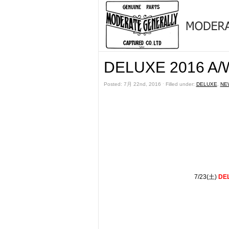
DELUXE 2016 A/
Posted: 7月 22nd, 2016 ˑ Filled under:
DELUXE
,
NE
7/23(土)
DE