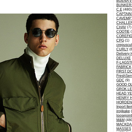
BUENA V
BUNKER
C.E
(480)
CAPTAI
CAVEMP
CHALLE
CHAV
(7)
COOTIE
(
COREFI
CPG
(1)
crepuscu
CURLY
(8
Delivery 
DELUXE
F-LAGST
FABRICK
FIRST D
FreshSer
GDC
(9)
GOOD OL
GROK L
HEAD YE
HENRY 
HORDEN
Inport Ite
irojikake
(
loosejoin
M&M
(48
MACKDA
MASSES