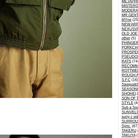
METAPH
MISTER
MODERA
MR.GEN
MYne
(25
NEW ARR
NEXUSVI
OLD JOE
other
(5)
PHINGER
PORKCH
PROSPE
PSEUDO
RATS
(74
RECOM
ROTTWE
ROUGH 
S.F.C
(16
Sasquatch
SEASON
SHOHEI
(
SON OF 
STYLE
(4
Sub a So
SUNVEL
suny c si
SURROU
Sync.
(87
TAKERU
TAKUYA
(