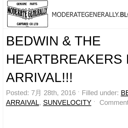
BEDWIN & THE
HEARTBREAKERS
ARRIVAL!!!
Posted: 7月 28th, 2016 ˑ Filled under:
B
ARRAIVAL
,
SUNVELOCITY
ˑ
Comment