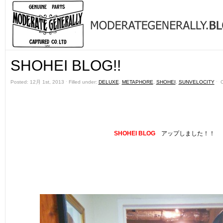
SHOHEI BLOG!!
Posted: 12月 1st, 2013 ˑ Filled under:
DELUXE
,
METAPHORE
,
SHOHEI
,
SUNVELOCITY
ˑ
SHOHEI BLOG
アップしました！！