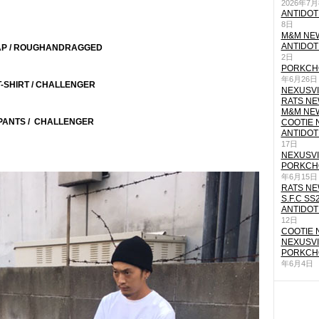
2026年7
ANTIDOT
8日
M&M NEW
ANTIDOT
P / ROUGHANDRAGGED
2日
PORKCHO
年6月26日
T-SHIRT / CHALLENGER
NEXUSVII
RATS NEW
M&M NEW
PANTS / CHALLENGER
COOTIE N
ANTIDOT
17日
NEXUSVII
PORKCHO
年6月15日
RATS NEW
S.F.C SS
ANTIDOT
12日
COOTIE N
NEXUSVII
PORKCHO
年6月4日