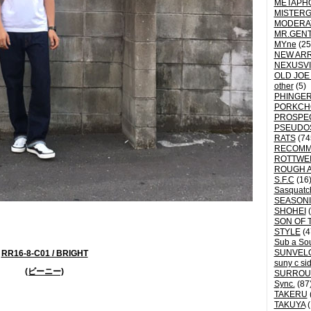
METAPH
MISTER
MODERA
MR.GEN
MYne
(25
NEW ARR
NEXUSVI
OLD JOE
other
(5)
PHINGER
PORKCH
PROSPE
PSEUDO
RATS
(74
RECOM
ROTTWE
ROUGH 
S.F.C
(16
Sasquatch
SEASON
SHOHEI
(
SON OF 
STYLE
(4
Sub a So
SUNVEL
RR16-8-C01 / BRIGHT
suny c si
(ビーニー)
SURROU
Sync.
(87
TAKERU
TAKUYA
(