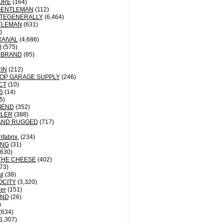
ORE
(164)
GENTLEMAN
(112)
TEGENERALLY
(6,464)
TLEMAN
(631)
)
AIVAL
(4,686)
I
(575)
 BRAND
(85)
IN
(212)
OP GARAGE SUPPLY
(246)
CT
(10)
S
(14)
5)
MEND
(352)
ILER
(388)
AND RUGGED
(717)
)
fabrix.
(234)
ING
(31)
630)
THE CHEESE
(402)
73)
ul
(38)
OCITY
(3,320)
der
(151)
ND
(26)
)
(634)
1,307)