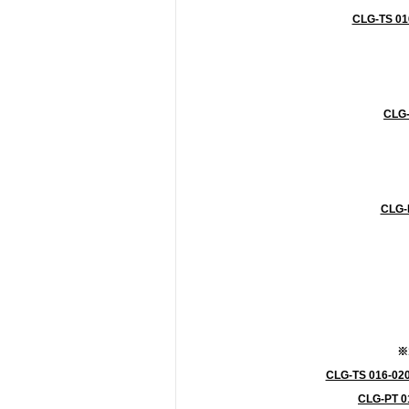
CLG-TS 0
CLG-
CLG-
※
CLG-TS 016-02
CLG-PT 0