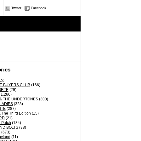
Twitter
Facebook
ries
15)
E BUYERS CLUB
(166)
ORTE
(29)
(1,266)
& THE UNDERTONES
(300)
LADIES
(328)
NTE
(287)
The Third Edition
(15)
RD
(21)
 Patch
(134)
ND BOLTS
(38)
k
(673)
oyland
(11)