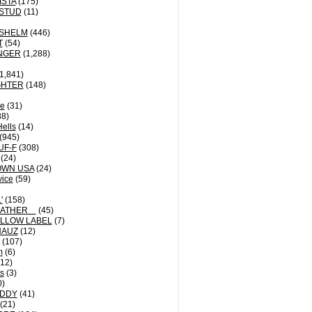
ISTA
(175)
STUD
(11)
NSHELM
(446)
T
(54)
NGER
(1,288)
1,841)
GHTER
(148)
le
(31)
8)
Hells
(14)
(945)
UF-F
(308)
(24)
OWN USA
(24)
vice
(59)
'
(158)
EATHER
(45)
LLOW LABEL
(7)
HAUZ
(12)
(107)
m
(6)
12)
ts
(3)
0)
DDY
(41)
(21)