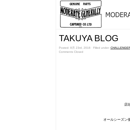
TAKUYA BLOG
Posted: 8月 23rd, 2016 ˑ Filled under:
CHALLENGE
Comments Closed
店
オールシーズン