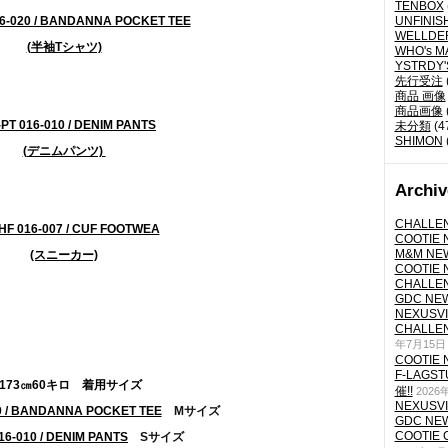
TENBOX
16-020 / BANDANNA POCKET TEE
UNFINIS
WELLDE
(半袖Tシャツ)
WHO's M
YSTRDY
先行受注
商品 画像
商品画像
PT 016-010 / DENIM PANTS
未分類
(4
SHIMON
(デニムパンツ)
Archiv
CHALLEN
HF 016-007 / CUF FOOTWEA
COOTIE N
M&M NEW
(スニーカー)
COOTIE N
CHALLEN
GDC NEW 
NEXUSVII
CHALLEN
年7月15日
COOTIE N
F-LAGS
173㎝60キロ 着用サイズ
催!!
2026
NEXUSVII
0 / BANDANNA POCKET TEE
Mサイズ
GDC NEW 
COOTIE 
16-010 / DENIM PANTS
Sサイズ