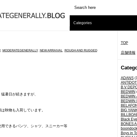
Categories
TOP
R
,
MODERATEGENERALLY
,
NEW ARRAIVAL
,
ROUGH AND RUGGED
ˑ
店舗情報
Catego
ADANS
(
ANTIDOT
B.V DEP
BEDWIN
猛暑日が続きますが、
BEDWIN 
BEDWIN 
BELAFO
頭は秋物も入荷しています。
BIG YANK 
BILLBOA
Black Eye
BONES A
使用できるパンツ、シャツ、スニーカー等
boondoc
Boys in T