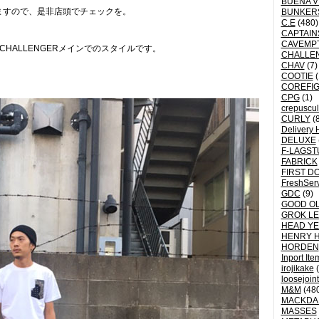
BUENA V
ますので、是非店頭でチェックを。
BUNKER
C.E
(480)
CAPTAI
CAVEMP
HALLENGERメインでのスタイルです。
CHALLE
CHAV
(7)
COOTIE
(
COREFI
CPG
(1)
crepuscu
CURLY
(8
Delivery 
DELUXE
F-LAGST
FABRICK
FIRST D
FreshSer
GDC
(9)
GOOD OL
GROK L
HEAD YE
HENRY 
HORDEN
Inport Ite
irojikake
(
loosejoin
M&M
(48
MACKDA
MASSES