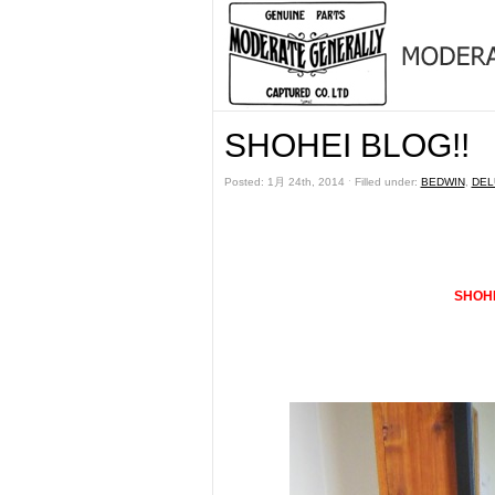
SHOHEI BLOG!!
Posted: 1月 24th, 2014 ˑ Filled under:
BEDWIN
,
DEL
SHOH