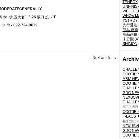
TENBOX
UNFINIS
MODERATEGENERALLY
WELLDE
WHO's M
市中央区大名1-3-26 坂口ビル1F
YSTRDY
tel/fax 092-724-9619
先行受注
商品 画像
商品画像
未分類
(4
SHIMON
Next article
Archiv
CHALLEN
COOTIE N
M&M NEW
COOTIE N
CHALLEN
GDC NEW 
NEXUSVII
CHALLEN
年7月15日
COOTIE N
F-LAGS
催!!
2026
NEXUSVII
GDC NEW 
COOTIE 