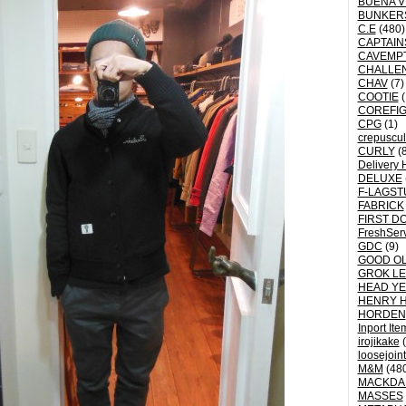
BUENA V
BUNKER
C.E
(480)
CAPTAI
CAVEMP
CHALLE
CHAV
(7)
COOTIE
(
COREFI
CPG
(1)
crepuscu
CURLY
(8
Delivery 
DELUXE
F-LAGST
FABRICK
FIRST D
FreshSer
GDC
(9)
GOOD OL
GROK L
HEAD YE
HENRY 
HORDEN
Inport Ite
irojikake
(
loosejoin
M&M
(48
MACKDA
MASSES