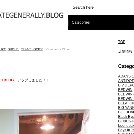
Categories
TOP
UXE
,
SHOHEI
,
SUNVELOCITY
ˑ
Comments Closed
店舗情報
Catego
ADANS
(
EI BLOG
アップしました！！
ANTIDOT
B.V DEP
BEDWIN
BEDWIN 
BEDWIN 
BELAFO
BIG YANK 
BILLBOA
Black Eye
BONES A
boondoc
Boys in T