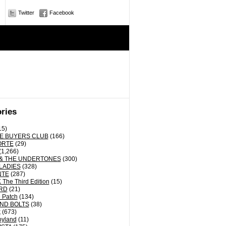
Twitter
Facebook
ries
15)
E BUYERS CLUB
(166)
ORTE
(29)
(1,266)
& THE UNDERTONES
(300)
LADIES
(328)
NTE
(287)
The Third Edition
(15)
RD
(21)
 Patch
(134)
ND BOLTS
(38)
k
(673)
oyland
(11)