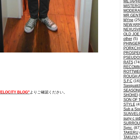
METAPH
MISTER
MODERA
MR.GEN
MYne
(25
NEW ARR
NEXUSVI
OLD JOE
other
(5)
PHINGER
PORKCH
PROSPE
PSEUDO
RATS
(74
RECOM
ROTTWE
ROUGH 
S.F.C
(16
Sasquatch
SEASON
ELOCITY BLOG”
よりご確認ください。
SHOHEI
(
SON OF 
STYLE
(4
Sub a So
SUNVEL
suny c si
SURROU
Sync.
(87
TAKERU
TAKUYA
(