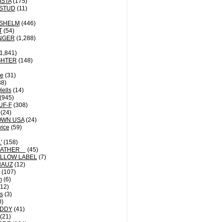
ISTA
(175)
STUD
(11)
NSHELM
(446)
T
(54)
NGER
(1,288)
1,841)
GHTER
(148)
le
(31)
8)
Hells
(14)
(945)
UF-F
(308)
(24)
OWN USA
(24)
vice
(59)
'
(158)
EATHER
(45)
LLOW LABEL
(7)
HAUZ
(12)
(107)
m
(6)
12)
ts
(3)
0)
DDY
(41)
(21)