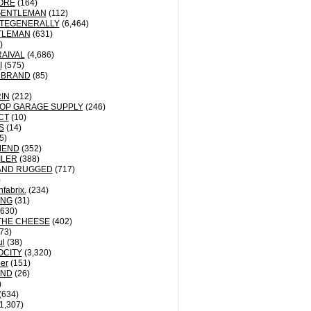
ORE
(164)
GENTLEMAN
(112)
TEGENERALLY
(6,464)
TLEMAN
(631)
)
AIVAL
(4,686)
I
(575)
 BRAND
(85)
IN
(212)
OP GARAGE SUPPLY
(246)
CT
(10)
S
(14)
5)
MEND
(352)
ILER
(388)
AND RUGGED
(717)
)
fabrix.
(234)
ING
(31)
630)
THE CHEESE
(402)
73)
ul
(38)
OCITY
(3,320)
der
(151)
ND
(26)
)
(634)
1,307)