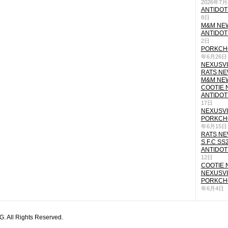
2026年7
ANTIDOT
8日
M&M NEW
ANTIDOT
2日
PORKCHO
年6月26日
NEXUSVII
RATS NEW
M&M NEW
COOTIE N
ANTIDOT
17日
NEXUSVII
PORKCHO
年6月15日
RATS NEW
S.F.C SS
ANTIDOT
12日
COOTIE N
NEXUSVII
PORKCHO
年6月4日
All Rights Reserved.