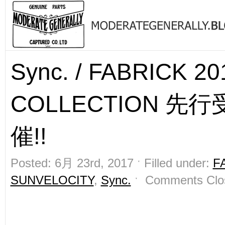
Sync. / FABRICK 20
COLLECTION 先
催!!
Posted: 6月 23rd, 2017 ˑ Filled under:
F
SUNVELOCITY
,
Sync.
ˑ
Comments Clo