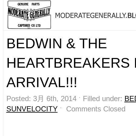
BEDWIN & THE
HEARTBREAKERS
ARRIVAL!!!
Posted: 3月 6th, 2014 ˑ Filled under:
BE
SUNVELOCITY
ˑ
Comments Closed