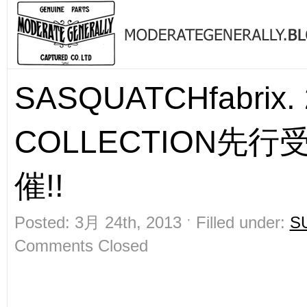
SASQUATCHfabrix.
COLLECTION先
催!!
Posted: 3月 24th, 2013 ˑ Filled under:
S
Comments Closed