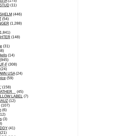
ISTA
(175)
STUD
(11)
NSHELM
(446)
T
(54)
NGER
(1,288)
1,841)
GHTER
(148)
le
(31)
8)
Hells
(14)
(945)
UF-F
(308)
(24)
OWN USA
(24)
vice
(59)
'
(158)
EATHER
(45)
LLOW LABEL
(7)
HAUZ
(12)
(107)
m
(6)
12)
ts
(3)
0)
DDY
(41)
(21)