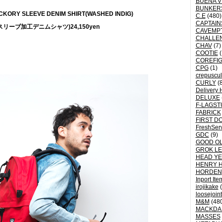
BUENA V
BUNKER
 HICKORY SLEEVE DENIM SHIRT(WASHED INDIG)
C.E
(480)
CAPTAI
スリーブ加工デニムシャツ)24,150yen
CAVEMP
CHALLE
CHAV
(7)
COOTIE
(
COREFI
CPG
(1)
crepuscu
CURLY
(8
Delivery 
DELUXE
F-LAGST
FABRICK
FIRST D
FreshSer
GDC
(9)
GOOD OL
GROK L
HEAD YE
HENRY 
HORDEN
Inport Ite
irojikake
(
loosejoin
M&M
(48
MACKDA
MASSES