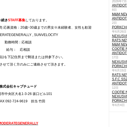
2026年7
ANTIDOT
8日
M&M NEW
ANTIDOT
き続き
STAFF募集
しております。
2日
PORKCHO
 応募資格：20歳~30歳までの男女※未経験者、女性も歓迎
年6月26日
ATEGENERALLY , SUNVELOCITY
NEXUSVII
RATS NEW
勤務時間：応相談
M&M NEW
COOTIE N
給与： 応相談
ANTIDOT
写貼)を下記住所まで郵送または持参下さい。
17日
NEXUSVII
させて頂く方のみにご連絡させて頂きます。
PORKCHO
年6月15日
RATS NEW
S.F.C SS
ANTIDOT
株式会社キャプチュード
12日
COOTIE N
市中央区大名1-3-26 坂口ビル101
NEXUSVII
PORKCHO
FAX 092-724-9619 担当 竹田
年6月4日
MODERATEGENERALLY