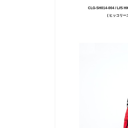
CLG-SH014-004 / L//S
( ヒッコリー