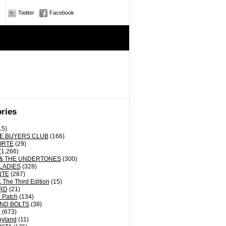
Twitter
Facebook
ries
15)
E BUYERS CLUB
(166)
ORTE
(29)
(1,266)
& THE UNDERTONES
(300)
LADIES
(328)
NTE
(287)
The Third Edition
(15)
RD
(21)
 Patch
(134)
ND BOLTS
(38)
k
(673)
oyland
(11)