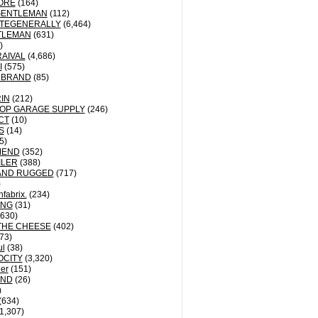
ORE
(164)
GENTLEMAN
(112)
TEGENERALLY
(6,464)
TLEMAN
(631)
)
AIVAL
(4,686)
I
(575)
 BRAND
(85)
IN
(212)
OP GARAGE SUPPLY
(246)
CT
(10)
S
(14)
5)
MEND
(352)
ILER
(388)
AND RUGGED
(717)
)
fabrix.
(234)
ING
(31)
630)
THE CHEESE
(402)
73)
ul
(38)
OCITY
(3,320)
der
(151)
ND
(26)
)
(634)
1,307)