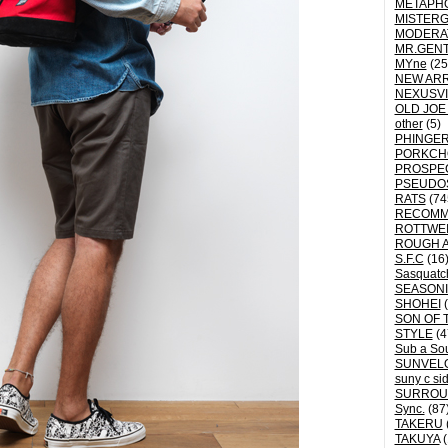
METAPH
MISTER
MODERA
MR.GEN
MYne
(25
NEW ARR
NEXUSVI
OLD JOE
other
(5)
PHINGER
PORKCH
PROSPE
PSEUDO
RATS
(74
RECOM
ROTTWE
ROUGH 
S.F.C
(16
Sasquatch
SEASON
SHOHEI
(
SON OF 
STYLE
(4
Sub a So
SUNVEL
suny c si
SURROU
Sync.
(87
TAKERU
TAKUYA
(