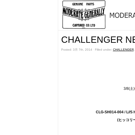
CHALLENGER NE
Posted: 3月 7th, 2014 ˑ Filled under:
CHALLENGER
3/8(土)
CLG-SH014-004 / L//S
(ヒッコリー