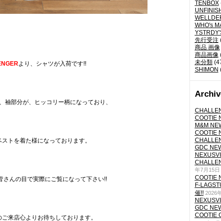
TENBOX
UNFINIS
WELLDE
WHO's M
YSTRDY
先行受注
商品 画像
商品画像
未分類
(4
ENGER
より、シャツが入荷です!!
SHIMON
Archiv
、袖部分が、ヒッコリー柄になっており、
CHALLEN
COOTIE N
M&M NEW
COOTIE N
CHALLEN
ベストを着た様になっております。
GDC NEW 
NEXUSVII
CHALLEN
年7月15日
COOTIE N
皆さんの目で実際にご覧になって下さい!!
F-LAGS
催!!
2026
NEXUSVII
GDC NEW 
COOTIE 
のご来店心よりお待ちしております。