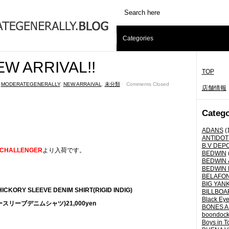
Categories
W ARRIVAL!!
TOP
,
MODERATEGENERALLY
,
NEW ARRAIVAL
,
未分類
ˑ
Comments Closed
店舗情報
Catego
ADANS
(
ANTIDOT
B.V DEP
CHALLENGER
より入荷です。
BEDWIN
BEDWIN 
BEDWIN 
BELAFO
BIG YANK 
 HICKORY SLEEVE DENIM SHIRT(RIGID INDIG)
BILLBOA
Black Eye
スリーブデニムシャツ)21,000yen
BONES A
boondoc
Boys in T