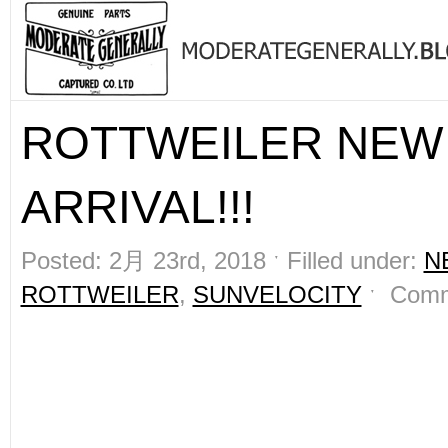
ROTTWEILER NEW
ARRIVAL!!!
Posted: 2月 23rd, 2018 ˑ Filled under:
N
ROTTWEILER
,
SUNVELOCITY
ˑ
Comm