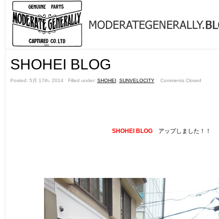
SHOHEI BLOG
Posted: 5月 17th, 2014 ˑ Filled under:
SHOHEI
,
SUNVELOCITY
ˑ
Comments Closed
SHOHEI BLOG
アップしました！！